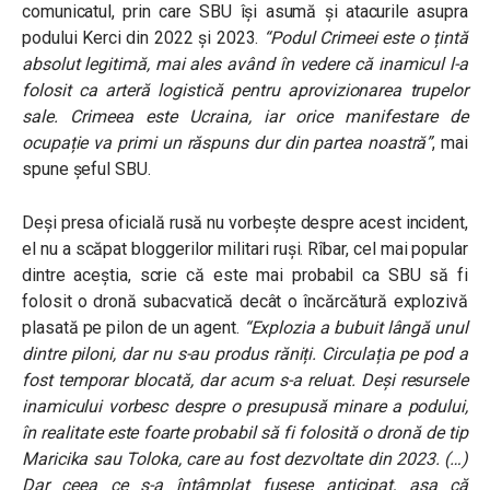
comunicatul, prin care SBU își asumă și atacurile asupra
podului Kerci din 2022 și 2023.
“Podul Crimeei este o țintă
absolut legitimă, mai ales având în vedere că inamicul l-a
folosit ca arteră logistică pentru aprovizionarea trupelor
sale. Crimeea este Ucraina, iar orice manifestare de
ocupație va primi un răspuns dur din partea noastră”
, mai
spune șeful SBU.
Deși presa oficială rusă nu vorbește despre acest incident,
el nu a scăpat bloggerilor militari ruși. Rîbar, cel mai popular
dintre aceștia, scrie că este mai probabil ca SBU să fi
folosit o dronă subacvatică decât o încărcătură explozivă
plasată pe pilon de un agent.
“Explozia a bubuit lângă unul
dintre piloni, dar nu s-au produs răniți. Circulația pe pod a
fost temporar blocată, dar acum s-a reluat. Deși resursele
inamicului vorbesc despre o presupusă minare a podului,
în realitate este foarte probabil să fi folosită o dronă de tip
Maricika sau Toloka, care au fost dezvoltate din 2023. (…)
Dar ceea ce s-a întâmplat fusese anticipat, așa că