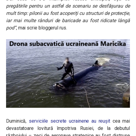
pregătirile pentru un astfel de scenariu se desfășurau de
mult timp: pilonii au fost acoperiți cu structuri de protecție,
iar mai multe rânduri de baricade au fost ridicate lângă
pod”
, mai scrie bloggerul rus.
Duminică,
serviciile secrete ucrainene au reușit
cea mai
devastatoare lovitură împotriva Rusiei, de la debutul
războiului – zeci de aeronave strategice au fost distruse