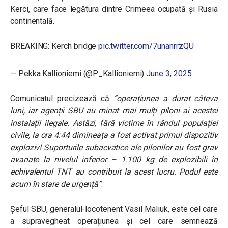
Kerci, care face legătura dintre Crimeea ocupată și Rusia
continentală.
BREAKING: Kerch bridge
pic.twitter.com/7unanrrzQU
— Pekka Kallioniemi (@P_Kallioniemi)
June 3, 2025
Comunicatul precizează că
“operațiunea a durat câteva
luni, iar agenții SBU au minat mai mulți piloni ai acestei
instalații ilegale. Astăzi, fără victime în rândul populației
civile, la ora 4:44 dimineața a fost activat primul dispozitiv
exploziv! Suporturile subacvatice ale pilonilor au fost grav
avariate la nivelul inferior – 1.100 kg de explozibili în
echivalentul TNT au contribuit la acest lucru. Podul este
acum în stare de urgență”
.
Șeful SBU, generalul-locotenent Vasil Maliuk, este cel care
a supravegheat operațiunea și cel care semnează