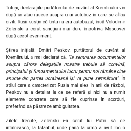
Totuși, declarațiile purtătorului de cuvânt al Kremlinului vin
după un atac rusesc asupra unui autobuz în care se aflau
civili. Rușii susțin că ținta nu era autobuzul, însă
Volodimir
Zelenski a cerut sancțiuni mai dure împotriva Moscovei
după acest eveniment.
Știrea inițială:
Dmitri Peskov, purtătorul de cuvânt al
Kremlinului, a mai declarat că,
“la semnarea documentelor
asupra cărora delegațiile noastre trebuie să convină,
principalul și fundamentaulul lucru pentru noi rămâne cine
anume din partea ucraineană își va pune semnătura”
.
În
stilul care a caracterizat Rusia mai ales în anii de război,
Peskov nu a detaliat la ce se referă și nici nu a numit
elemente concrete care să fie cuprinse în acorduri,
preferând să păstreze ambiguitatea.
Zilele trecute, Zelenski i-a cerut lui Putin să se
întâlnească, la Istanbul, unde până la urmă a avut loc o