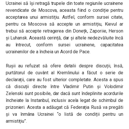
Ucrainei să își retragă trupele din toate regiunile ucrainene
revendicate de Moscova, aceasta fiind o condiție pentru
acceptarea unui armistițiu. Astfel, conform sursei citate,
pentru ca Moscova să accepte un armistițiu, Kievul ar
trebui să accepte retragerea din Donețk, Zaporiie, Herson
și Luhansk.
Această cerință, dar și altele nedezvăluite încă
au întrecut, conform sursei ucrainene, capacitatea
ucrainenilor de a încheia un Acord de Pace.
Rușii au refuzat să ofere detalii despre discuții, însă,
purtătorul de cuvânt al Kremlinului a făcut o serie de
declarații, care au fost ulterior completate. Acesta a spus
că discuții directe între Vladimir Putin și Volodimir
Zelenski sunt posibile, dar dacă sunt îndeplinite acordurile
încheiate la Instanbul, inclusiv acela legat de schimbul de
prizonieri. Acesta a adăugat că Federația Rusă va pregăti
și va înmâna Ucrainei “o listă de condiții pentru un
armistițiu”.