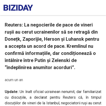
Reuters: La negocierile de pace de vineri
rușii au cerut ucrainenilor să se retragă din
Donețk, Zaporijie, Herson și Luhansk pentru
a accepta un acord de pace. Kremlinul nu
confirmă informațiile, dar condiționează o
întâlnire între Putin și Zelenski de
“îndeplinirea anumitor acorduri”.
acum un an
Update:
Un înalt oficial ucrainean nenumit, dar familiarizat
cu discuțiile, a declarat pentru Reuters că, în timpul
discuțiilor de vineri de la Istanbul, n
egociatorii ruși
au cerut