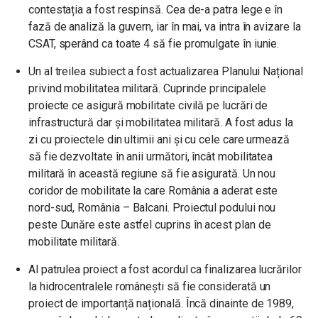
contestația a fost respinsă. Cea de-a patra lege e în
fază de analiză la guvern, iar în mai, va intra în avizare la
CSAT, sperând ca toate 4 să fie promulgate în iunie.
Un al treilea subiect a fost actualizarea Planului Național
privind mobilitatea militară. Cuprinde principalele
proiecte ce asigură mobilitate civilă pe lucrări de
infrastructură dar și mobilitatea militară. A fost adus la
zi cu proiectele din ultimii ani și cu cele care urmează
să fie dezvoltate în anii următori, încât mobilitatea
militară în această regiune să fie asigurată. Un nou
coridor de mobilitate la care România a aderat este
nord-sud, România – Balcani. Proiectul podului nou
peste Dunăre este astfel cuprins în acest plan de
mobilitate militară.
Al patrulea proiect a fost acordul ca finalizarea lucrărilor
la hidrocentralele românești să fie considerată un
proiect de importanță națională. Încă dinainte de 1989,