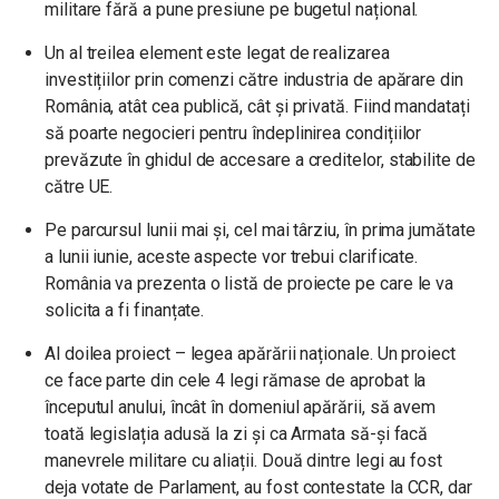
militare fără a pune presiune pe bugetul național.
Un al treilea element este legat de realizarea
investițiilor prin comenzi către industria de apărare din
România, atât cea publică, cât și privată. Fiind mandatați
să poarte negocieri pentru îndeplinirea condițiilor
prevăzute în ghidul de accesare a creditelor, stabilite de
către UE.
Pe parcursul lunii mai și, cel mai târziu, în prima jumătate
a lunii iunie, aceste aspecte vor trebui clarificate.
România va prezenta o listă de proiecte pe care le va
solicita a fi finanțate.
Al doilea proiect – legea apărării naționale. Un proiect
ce face parte din cele 4 legi rămase de aprobat la
începutul anului, încât în domeniul apărării, să avem
toată legislația adusă la zi și ca Armata să-și facă
manevrele militare cu aliații. Două dintre legi au fost
deja votate de Parlament, au fost contestate la CCR, dar