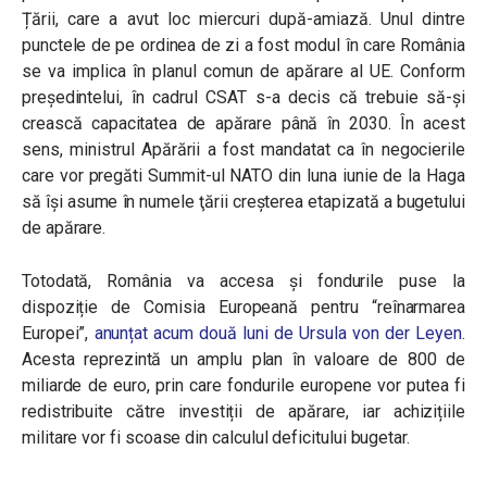
Țării, care a avut loc miercuri după-amiază. Unul dintre
punctele de pe ordinea de zi a fost modul în care România
se va implica în planul comun de apărare al UE. Conform
președintelui, în cadrul CSAT s-a decis că trebuie să-și
crească capacitatea
de apărare până în 2030. În acest
sens, ministrul Apărării a fost mandatat ca în negocierile
care vor pregăti Summit-ul NATO din luna iunie de la Haga
să îşi asume în numele ţării creşterea etapizată a bugetului
de apărare.
Totodată, România va accesa și fondurile puse la
dispoziție de Comisia Europeană pentru “reînarmarea
Europei”,
anunțat acum două luni de Ursula von der Leyen.
Acesta reprezintă un amplu plan în valoare de 800 de
miliarde de euro, prin care fondurile europene vor putea fi
redistribuite către investiții de apărare, iar achizițiile
militare vor fi scoase din calculul deficitului bugetar.