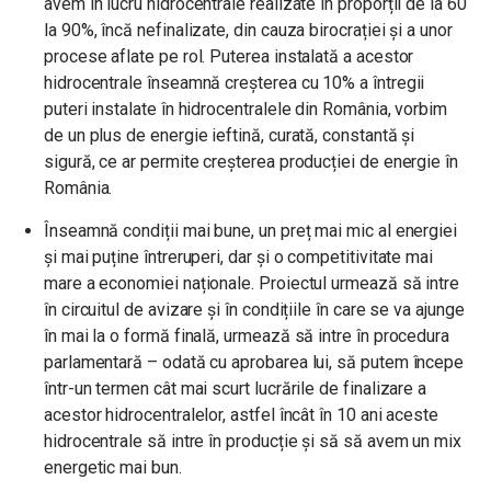
avem în lucru hidrocentrale realizate în proporții de la 60
la 90%, încă nefinalizate, din cauza birocrației și a unor
procese aflate pe rol. Puterea instalată a acestor
hidrocentrale înseamnă creșterea cu 10% a întregii
puteri instalate în hidrocentralele din România, vorbim
de un plus de energie ieftină, curată, constantă și
sigură, ce ar permite creșterea producției de energie în
România.
Înseamnă condiții mai bune, un preț mai mic al energiei
și mai puține întreruperi, dar și o competitivitate mai
mare a economiei naționale. Proiectul urmează să intre
în circuitul de avizare și în condițiile în care se va ajunge
în mai la o formă finală, urmează să intre în procedura
parlamentară – odată cu aprobarea lui, să putem începe
într-un termen cât mai scurt lucrările de finalizare a
acestor hidrocentralelor, astfel încât în 10 ani aceste
hidrocentrale să intre în producție și să să avem un mix
energetic mai bun.