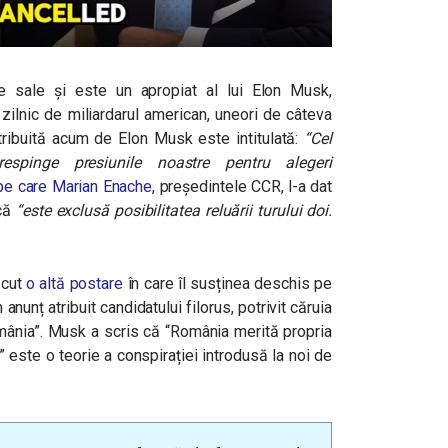
le sale și este un apropiat al lui Elon Musk,
 zilnic de miliardarul american, uneori de câteva
tribuită acum de Elon Musk este intitulată:
“Cel
spinge presiunile noastre pentru alegeri
 pe care Marian Enache
, președintele CCR, l-a dat
 că
“este exclusă posibilitatea reluării turului doi.
ăcut
o altă postare
în care îl susținea deschis pe
anunț atribuit candidatului filorus, potrivit căruia
omânia”. Musk a scris că “România merită propria
 este o teorie a conspirației introdusă la noi de