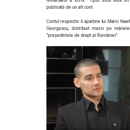
Miliardarul a scris:
“
Tipul ăsta este un 
publicată de un alt cont.
Contul respectiv îi aparține lui Mario Nawfal
Georgescu, distribuit masiv pe rețelel
“președintele de drept al României”.