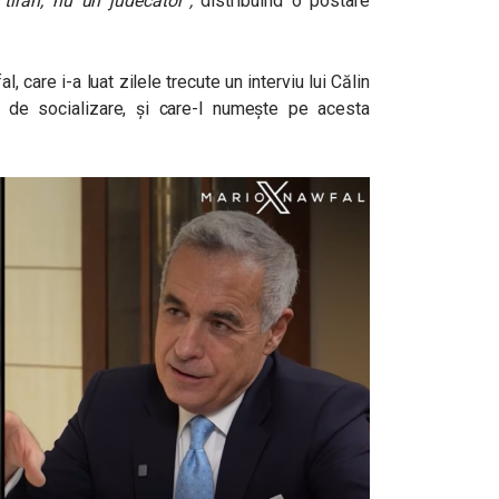
tiran, nu un judecător”,
distribuind o postare
, care i-a luat zilele trecute un interviu lui Călin
e de socializare, și care-l numește pe acesta