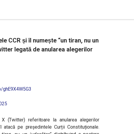
ele CCR și îl numește “un tiran, nu un
witter legată de anularea alegerilor
.co/ghE9X4W5G3
2025
(Twitter) referitoare la anularea alegerilor
 atacă pe președintele Curții Constituționale.