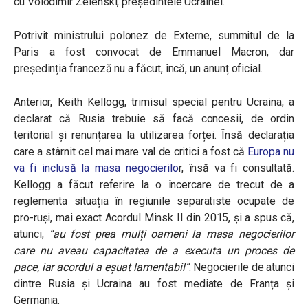
cu Volodimir Zelenski, președintele Ucrainei.
Potrivit ministrului polonez de Externe, summitul de la
Paris a fost convocat de Emmanuel Macron, dar
președinția franceză nu a făcut, încă, un anunț oficial.
Anterior, Keith Kellogg, trimisul special pentru Ucraina, a
declarat că Rusia trebuie să facă concesii, de ordin
teritorial și renunțarea la utilizarea forței. Însă declarația
care a stârnit cel mai mare val de critici a fost că
Europa nu
va fi inclusă la masa negocierilo
r, însă va fi consultată.
Kellogg a făcut referire la o încercare de trecut de a
reglementa situația în regiunile separatiste ocupate de
pro-ruși, mai exact Acordul Minsk II din 2015, și a spus că,
atunci,
“au fost prea mulți oameni la masa negocierilor
care nu aveau capacitatea de a executa un proces de
pace, iar acordul a eșuat lamentabil”
. Negocierile de atunci
dintre Rusia și Ucraina au fost mediate de Franța și
Germania.