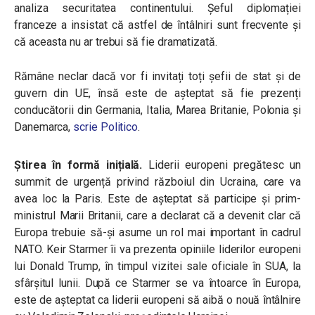
analiza securitatea continentului. Șeful diplomației
franceze a insistat că astfel de întâlniri sunt frecvente și
că aceasta nu ar trebui să fie dramatizată.
Rămâne neclar dacă vor fi invitați toți șefii de stat și de
guvern din UE, însă este de așteptat să fie prezenți
conducătorii din Germania, Italia, Marea Britanie, Polonia și
Danemarca,
scrie Politico
.
Știrea în formă inițială.
Liderii europeni pregătesc un
summit de urgență privind războiul din Ucraina, care va
avea loc la Paris. Este de așteptat să participe și prim-
ministrul Marii Britanii, care a declarat că a devenit clar că
Europa trebuie să-și asume un rol mai important în cadrul
NATO. Keir Starmer îi va prezenta opiniile liderilor europeni
lui Donald Trump, în timpul vizitei sale oficiale în SUA, la
sfârșitul lunii. După ce Starmer se va întoarce în Europa,
este de așteptat ca liderii europeni să aibă o nouă întâlnire