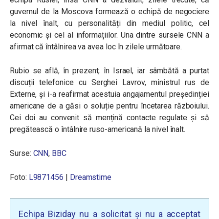
guvernul de la Moscova formează o echipă de negociere
la nivel înalt, cu personalități din mediul politic, cel
economic și cel al informațiilor. Una dintre sursele CNN a
afirmat că întâlnirea va avea loc în zilele următoare.
Rubio se află, în prezent, în Israel, iar sâmbătă a purtat
discuții telefonice cu Serghei Lavrov, ministrul rus de
Externe, și i-a reafirmat acestuia angajamentul președinției
americane de a găsi o soluție pentru încetarea războiului.
Cei doi au convenit să mențină contacte regulate și să
pregătească o întâlnire ruso-americană la nivel înalt.
Surse:
CNN
,
BBC
Foto:
L9871456
|
Dreamstime
Echipa Biziday nu a solicitat și nu a acceptat