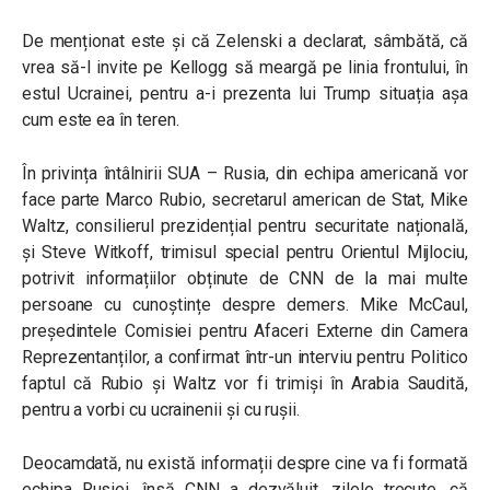
De menționat este și că Zelenski a declarat, sâmbătă, că
vrea să-l invite pe Kellogg să meargă pe linia frontului, în
estul Ucrainei, pentru a-i prezenta lui Trump situația așa
cum este ea în teren.
În privința întâlnirii SUA – Rusia, din echipa americană vor
face parte Marco Rubio, secretarul american de Stat, Mike
Waltz, consilierul prezidențial pentru securitate națională,
și Steve Witkoff, trimisul special pentru Orientul Mijlociu,
potrivit informațiilor obținute de CNN de la mai multe
persoane cu cunoștințe despre demers. Mike McCaul,
președintele Comisiei pentru Afaceri Externe din Camera
Reprezentanților, a confirmat într-un interviu pentru Politico
faptul că Rubio și Waltz vor fi trimiși în Arabia Saudită,
pentru a vorbi cu ucrainenii și cu rușii.
Deocamdată, nu există informații despre cine va fi formată
echipa Rusiei, însă CNN a dezvăluit, zilele trecute, că