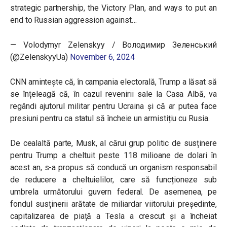
strategic partnership, the Victory Plan, and ways to put an
end to Russian aggression against…
— Volodymyr Zelenskyy / Володимир Зеленський
(@ZelenskyyUa)
November 6, 2024
CNN amintește că, în campania electorală, Trump a lăsat să
se înțeleagă că, în cazul revenirii sale la Casa Albă, va
regândi ajutorul militar pentru Ucraina și că ar putea face
presiuni pentru ca statul să încheie un armistițiu cu Rusia.
De cealaltă parte, Musk, al cărui grup politic de susținere
pentru Trump a cheltuit peste 118 milioane de dolari în
acest an, s-a propus să conducă un organism responsabil
de reducere a cheltuielilor, care să funcționeze sub
umbrela următorului guvern federal. De asemenea, pe
fondul susținerii arătate de miliardar viitorului președinte,
capitalizarea de piață a Tesla a crescut și a încheiat