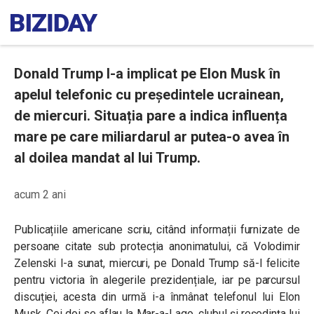
Donald Trump l-a implicat pe Elon Musk în
apelul telefonic cu președintele ucrainean,
de miercuri. Situația pare a indica influența
mare pe care miliardarul ar putea-o avea în
al doilea mandat al lui Trump.
acum 2 ani
Publicațiile americane scriu, citând informații furnizate de
persoane citate sub protecția anonimatului, că Volodimir
Zelenski l-a sunat, miercuri, pe Donald Trump să-l felicite
pentru victoria în alegerile prezidențiale, iar pe parcursul
discuției, acesta din urmă i-a înmânat telefonul lui Elon
Musk. Cei doi se aflau la Mar-a-Lago, clubul și reședința lui