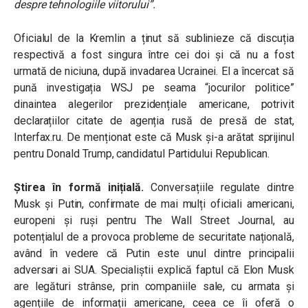
despre tehnologiile viitorului”.
Oficialul de la Kremlin a ținut să sublinieze că discuția
respectivă a fost singura între cei doi și că nu a fost
urmată de niciuna, după invadarea Ucrainei. El a încercat să
pună investigația WSJ pe seama
“
jocurilor politice”
dinaintea alegerilor prezidențiale americane, potrivit
declarațiilor citate de agenția rusă de presă de stat,
Interfax.ru. De menționat este că Musk și-a arătat sprijinul
pentru Donald Trump, candidatul Partidului Republican.
Știrea în formă inițială.
Conversațiile regulate dintre
Musk și Putin, confirmate de mai mulți oficiali americani,
europeni și ruși pentru The Wall Street Journal, au
potențialul de a provoca probleme de securitate națională,
având în vedere că Putin este unul dintre principalii
adversari ai SUA. Specialiștii explică faptul că Elon Musk
are legături strânse, prin companiile sale, cu armata și
agențiile de informații americane, ceea ce îi oferă o