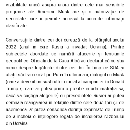
vizibilitate unică asupra unora dintre cele mai sensibile
programe ale Americii. Musk are și o autorizație de
securitate care îi permite accesul la anumite informații
clasificate.
Conversațiile dintre cei doi durează de la sfârșitul anului
2022 (anul în care Rusia a invadat Ucraina).
Printre
subiectele abordate se numără afacerile și tensiunile
geopolitice. Oficialii de la Casa Albă au declarat că nu știu
nimic despre legăturile dintre cei doi. În timp ce SUA și
aliații săi l-au izolat pe Putin în ultimii ani, dialogul cu Musk
(care a devenit un susținător crucial al campaniei lui Donald
Trump și care ar putea primi o poziție în administrația sa,
dacă va câștiga alegerile) cu președintele Rusiei ar putea
semnala reangajarea în relațiile dintre cele două țări și, de
asemenea, ar putea consolida dorința exprimată de Trump
de a încheia o înțelegere legată de încheierea războiului
din Ucraina.