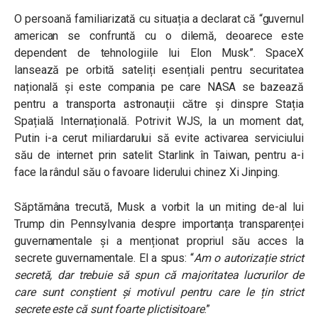
O persoană familiarizată cu situația a declarat că
“guvernul
american se confruntă cu o dilemă, deoarece este
dependent de tehnologiile lui Elon Musk”
. SpaceX
lansează pe orbită sateliți esențiali pentru securitatea
națională și este compania pe care NASA se bazează
pentru a transporta astronauții către și dinspre Stația
Spațială Internațională.
Potrivit WJS, la un moment dat,
Putin i-a cerut miliardarului să evite activarea serviciului
său de internet prin satelit Starlink în Taiwan, pentru a-i
face la rândul său o favoare liderului chinez Xi Jinping.
Săptămâna trecută, Musk a vorbit la un miting de-al lui
Trump din Pennsylvania despre importanța transparenței
guvernamentale și a menționat propriul său acces la
secrete guvernamentale. El a spus:
“
Am o autorizație strict
secretă, dar trebuie să spun că majoritatea lucrurilor de
care sunt conștient și motivul pentru care le țin strict
secrete este că sunt foarte plictisitoare
.”