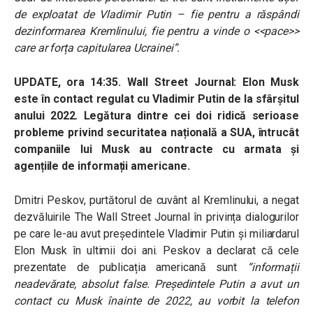
de exploatat de Vladimir Putin – fie pentru a răspândi
dezinformarea Kremlinului, fie pentru a vinde o <<pace>>
care ar forța capitularea Ucrainei”
.
UPDATE, ora 14:35. Wall Street Journal: Elon Musk
este în contact regulat cu Vladimir Putin de la sfârşitul
anului 2022. Legătura dintre cei doi ridică serioase
probleme privind securitatea națională a SUA, întrucât
companiile lui Musk au contracte cu armata și
agențiile de informații americane.
Dmitri Peskov, purtătorul de cuvânt al Kremlinului, a negat
dezvăluirile The Wall Street Journal în privința dialogurilor
pe care le-au avut președintele Vladimir Putin și miliardarul
Elon Musk în ultimii doi ani. Peskov a declarat că cele
prezentate de publicația americană sunt
“informații
neadevărate, absolut false. Președintele Putin a avut un
contact cu Musk înainte de 2022, au vorbit la telefon