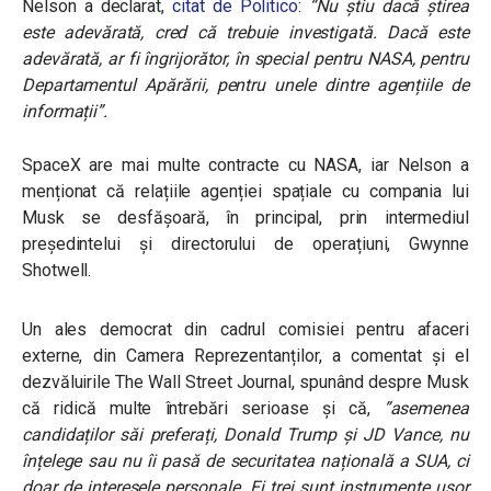
Nelson a declarat,
citat de Politico
:
“Nu știu dacă știrea
este adevărată, cred că trebuie investigată. Dacă este
adevărată, ar fi îngrijorător, în special pentru NASA, pentru
Departamentul Apărării, pentru unele dintre agențiile de
informații”.
SpaceX are mai multe contracte cu NASA, iar Nelson a
menționat că relațiile agenției spațiale cu compania lui
Musk se desfășoară, în principal, prin intermediul
președintelui și directorului de operațiuni, Gwynne
Shotwell.
Un ales democrat din cadrul comisiei pentru afaceri
externe, din Camera Reprezentanților, a comentat și el
dezvăluirile The Wall Street Journal, spunând despre Musk
că ridică multe întrebări serioase și că,
”asemenea
candidaților săi preferați, Donald Trump și JD Vance, nu
înțelege sau nu îi pasă de securitatea națională a SUA, ci
doar de interesele personale. Ei trei sunt instrumente ușor