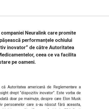
al companiei Neuralink care promite
epășească performanțele ochiului
iv inovator” de către Autoritatea
dicamentelor, ceea ce va facilita
stare pe oameni.
X, că Autoritatea americană de Reglementare a
ght drept “dispozitiv inovator”. Este vorba de
amdată doar pe maimuțe, despre care Elon Musk
v persoanelor care s-au născut fără aceasta,