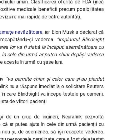
ochiului uman. Clasificarea oferită de FDA (încă
pozitive medicale beneficii precum posibilitatea
evizuire mai rapidă de către autorități.
maimuțe nevăzătoare
, iar Elon Musk a declarat că
 recăpătându-și vederea.
“Implantul Blindsight
rea lor va fi slabă la început, asemănătoare cu
, în cele din urmă ar putea chiar depăși vederea
e acesta în urmă cu șase luni
.
tiv
“va permite chiar și celor care și-au pierdut
link nu a răspuns imediat la o solicitare Reuters
l în care Blindsight va începe testele pe oameni,
sta de viitori pacienți.
 de un grup de ingineri, Neuralink dezvoltă
 că ar putea ajuta în cele din urmă pacienții cu
 nou și, de asemenea, să își recapete vederea.
tru persoanele paralizate, care a fost deja testat