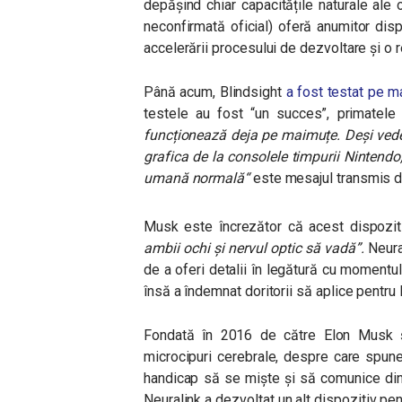
depășind chiar capacitățile naturale ale 
neconfirmată oficial) oferă anumitor dis
accelerării procesului de dezvoltare și o r
Până acum, Blindsight
a fost testat pe 
testele au fost “un succes”, primatele
funcționează deja pe maimuțe. Deși vede
grafica de la consolele timpurii Nintendo
umană normală“
este mesajul transmis d
Musk este încrezător că acest dispozi
ambii ochi și nervul optic să vadă”.
Neura
de a oferi detalii în legătură cu momentu
însă a îndemnat doritorii să aplice pentru li
Fondată în 2016 de către Elon Musk și
microcipuri cerebrale, despre care spune
handicap să se miște și să comunice din
Neuralink a dezvoltat un alt dispozitiv pen