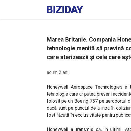
Marea Britanie. Compania Honey
tehnologie menită să prevină co
care aterizează și cele care aș
acum 2 ani
Honeywell Aerospace Technologies a te
tehnologie care ar putea preveni accidente
folosit pe un Boeing 757 pe aeroportul din 
dacă sunt pe punctul de a intra în coliziu
fost făcută în exclusivitate pentru public
Honeywell a transmis că, în ultimii șap