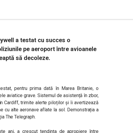
well a testat cu succes o
liziunile pe aeroport între avioanele
teaptă să decoleze.
stat, pentru prima dată în Marea Britanie, o
le aviatice grave. Sistemul de asistență în zbor,
Cardiff, trimite alerte piloților și îi avertizează
ne cu alte aeronave aflate la sol. Demonstrația a
ația The Telegraph.
te ani, a crescut tendința de apropiere între