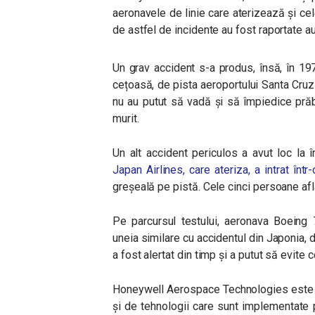
aeronavele de linie care aterizează și c
de astfel de incidente au fost raportate au
Un grav accident s-a produs, însă, în 1
cețoasă, de pista aeroportului Santa Cruz di
nu au putut să vadă și să împiedice pră
murit.
Un alt accident periculos a avut loc la 
Japan Airlines, care ateriza, a intrat în
greșeală pe pistă. Cele cinci persoane afla
Pe parcursul testului, aeronava Boeing 
uneia similare cu accidentul din Japonia, dar
a fost alertat din timp și a putut să evite c
Honeywell Aerospace Technologies este d
și de tehnologii care sunt implementate