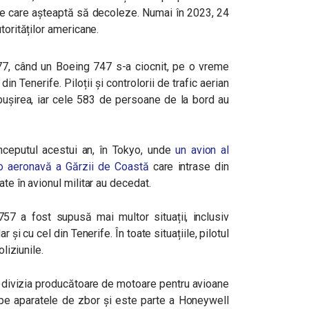
ele care așteaptă să decoleze. Numai în 2023, 24
torităților americane.
977, când un Boeing 747 s-a ciocnit, pe o vreme
n Tenerife. Piloții și controlorii de trafic aerian
bușirea, iar cele 583 de persoane de la bord au
începutul acestui an, în Tokyo, unde
un avion al
tr-o aeronavă a Gărzii de Coastă
care intrase din
te în avionul militar au decedat.
757 a fost supusă mai multor situații, inclusiv
 și cu cel din Tenerife. În toate situațiile, pilotul
oliziunile.
ivizia producătoare de motoare pentru avioane
 pe aparatele de zbor și este parte a Honeywell