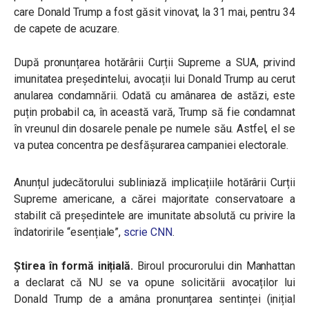
care Donald Trump a fost găsit vinovat, la 31 mai, pentru 34
de capete de acuzare.
După pronunțarea hotărârii Curții Supreme a SUA, privind
imunitatea președintelui, avocații lui Donald Trump au cerut
anularea condamnării. Odată cu amânarea de astăzi, este
puțin probabil ca, în această vară, Trump să fie condamnat
în vreunul din dosarele penale pe numele său. Astfel, el se
va putea concentra pe desfășurarea campaniei electorale.
Anunțul judecătorului subliniază implicațiile hotărârii Curții
Supreme americane, a cărei majoritate conservatoare a
stabilit că președintele are imunitate absolută cu privire la
îndatoririle
“esen
țiale
”,
scrie CNN
.
Știrea în formă inițială.
Biroul procurorului din Manhattan
a declarat că NU se va opune solicitării avocaților lui
Donald Trump de a amâna pronunțarea sentinței (inițial