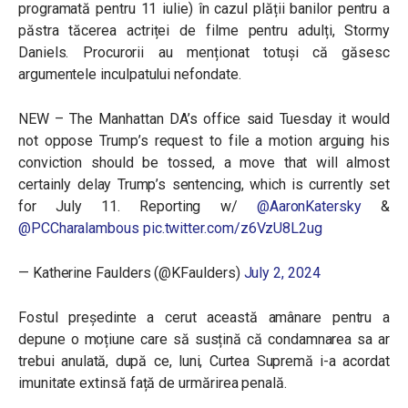
programată pentru 11 iulie) în cazul plății banilor pentru a
păstra tăcerea actriței de filme pentru adulți, Stormy
Daniels. Procurorii au menționat totuși că găsesc
argumentele inculpatului nefondate.
NEW – The Manhattan DA’s office said Tuesday it would
not oppose Trump’s request to file a motion arguing his
conviction should be tossed, a move that will almost
certainly delay Trump’s sentencing, which is currently set
for July 11. Reporting w/
@AaronKatersky
&
@PCCharalambous
pic.twitter.com/z6VzU8L2ug
— Katherine Faulders (@KFaulders)
July 2, 2024
Fostul președinte a cerut această amânare pentru a
depune o moțiune care să susțină că condamnarea sa ar
trebui anulată, după ce, luni, Curtea Supremă i-a acordat
imunitate extinsă față de urmărirea penală.