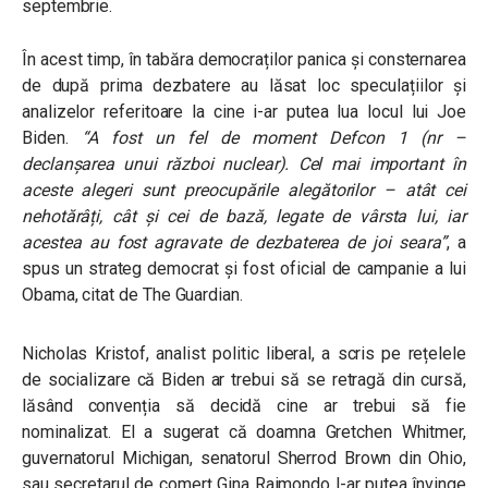
septembrie.
În acest timp, în tabăra democraților panica și consternarea
de după prima dezbatere au lăsat loc speculațiilor și
analizelor referitoare la cine i-ar putea lua locul lui Joe
Biden.
“A fost un fel de moment Defcon 1 (nr –
declanșarea unui război nuclear). Cel mai important în
aceste alegeri sunt preocupările alegătorilor – atât cei
nehotărâți, cât și cei de bază, legate de vârsta lui, iar
acestea au fost agravate de dezbaterea de joi seara”
, a
spus un strateg democrat și fost oficial de campanie a lui
Obama, citat de The Guardian.
Nicholas Kristof, analist politic liberal, a scris pe rețelele
de socializare că Biden ar trebui să se retragă din cursă,
lăsând convenția să decidă cine ar trebui să fie
nominalizat. El a sugerat că doamna Gretchen Whitmer,
guvernatorul Michigan, senatorul Sherrod Brown din Ohio,
sau secretarul de comerț Gina Raimondo l-ar putea învinge