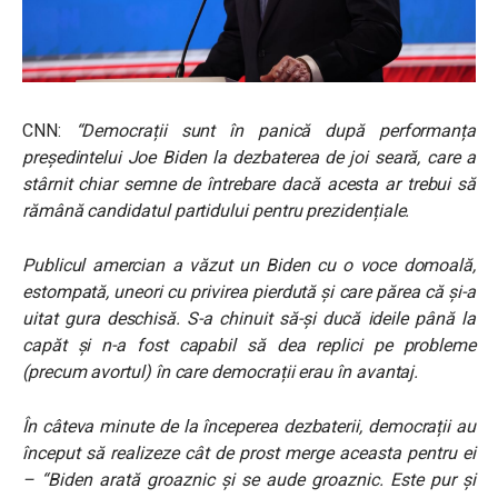
CNN:
“Democrații sunt în panică după performanța
președintelui Joe Biden la dezbaterea de joi seară, care a
stârnit chiar semne de întrebare dacă acesta ar trebui să
rămână candidatul partidului pentru prezidențiale.
Publicul amercian a văzut un Biden cu o voce domoală,
estompată, uneori cu privirea pierdută și care părea că și-a
uitat gura deschisă. S-a chinuit să-și ducă ideile până la
capăt și n-a fost capabil să dea replici pe probleme
(precum avortul) în care democrații erau în avantaj.
În câteva minute de la începerea dezbaterii, democrații au
început să realizeze cât de prost merge aceasta pentru ei
– “Biden arată groaznic și se aude groaznic. Este pur și