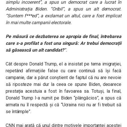
simplu incoerent”, a spus un democrat care a lucrat în
Administrația Biden. “Oribil”, a spus un alt democrat.
“Suntem f***ed”, a exclamat un altul, care a fost implicat
în mai multe campanii electorale.
Pe măsură ce dezbaterea se apropia de final, întrebarea
care s-a profilat a fost una singură: Ar trebui democrații
să găsească un alt candidat?
“.
Cât despre Donald Trump, el a insistat pe tema imigrației,
repetând afirmațiile false cu care continuă să își facă
campanie, dar a părut conștient de faptul că nu are nevoie
să riposteze mai dur la ceea ce spune Biden, deoarece
prestația acestuia a fost în favoarea sa. Totuși, la final,
Donald Trump l-a numit pe Biden “plângăcios”, a spus că
armata nu îl respectă și că “Ucraina nici nu ar fi trebuit să
se întâmple”.
CNN mai arată că unul dintre motivele importanței acestei