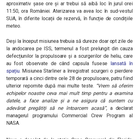
aproximativ șase ore și ar trebui să aibă loc în jurul orei
11:50, ora României. Aterizarea va avea loc în sud-vestul
SUA, în diferite locații de rezervă, în funcție de condițiile
meteo.
Deși la început misiunea trebuia să dureze doar opt zile de
la andocarea pe ISS, termenul a fost prelungit din cauza
defecțiunilor la propulsoare și a scurgerilor de heliu, care
au fost observate de când capsula fusese
lansată în
spațiu
. Misiunea Starliner a înregistrat scurgeri o pierdere
temporară a cinci dintre cele 28 de propulsoare, patru fiind
ulterior repornite după mai multe teste.
“Vrem să oferim
echipelor noastre ceva mai mult timp pentru a examina
datele, a face analize și a ne asigura că suntem cu
adevărat pregătiți să ne întoarcem acasă”
,
a declarat
managerul programului Commercial Crew Program al
NASA.