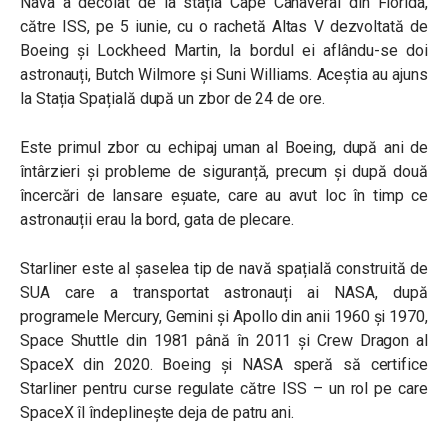
Nava a decolat de la stația Cape Canaveral din Florida,
către ISS, pe 5 iunie, cu o rachetă Altas V dezvoltată de
Boeing și Lockheed Martin, la bordul ei aflându-se doi
astronauți, Butch Wilmore și Suni Williams. Aceștia au ajuns
la Stația Spațială după un zbor de 24 de ore.
Este primul zbor cu echipaj uman al Boeing, după ani de
întârzieri și probleme de siguranță, precum și după două
încercări de lansare eșuate, care au avut loc în timp ce
astronauții erau la bord, gata de plecare.
Starliner este al șaselea tip de navă spațială construită de
SUA care a transportat astronauți ai NASA, după
programele Mercury, Gemini și Apollo din anii 1960 și 1970,
Space Shuttle din 1981 până în 2011 și Crew Dragon al
SpaceX din 2020. Boeing și NASA speră să certifice
Starliner pentru curse regulate către ISS – un rol pe care
SpaceX îl îndeplinește deja de patru ani.