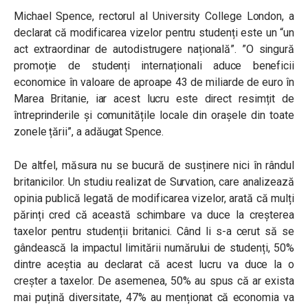
Michael Spence, rectorul al University College London, a
declarat că modificarea vizelor pentru studenți este un “un
act extraordinar de autodistrugere națională”.
”O singură
promoție de studenți internaționali aduce beneficii
economice în valoare de aproape 43 de miliarde de euro în
Marea Britanie, iar acest lucru este direct resimțit de
întreprinderile și comunitățile locale din orașele din toate
zonele țării”
, a adăugat Spence.
De altfel, măsura nu se bucură de susținere nici în rândul
britanicilor. Un studiu realizat de Survation, care analizează
opinia publică legată de modificarea vizelor, arată că mulți
părinți cred că această schimbare va duce la creșterea
taxelor pentru studenții britanici. Când li s-a cerut să se
gândească la impactul limitării numărului de studenți, 50%
dintre aceștia au declarat că acest lucru va duce la o
creșter a taxelor. De asemenea, 50% au spus că ar exista
mai puțină diversitate, 47% au menționat că economia va