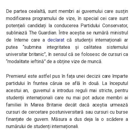
De partea cealaltă, sunt membri ai guvernului care susțin
modificarea programului de vize, în special cei care sunt
potențiali candidați la conducerea Partidului Conservator,
subliniază The Guardian. Între aceștia se numără ministrul
de Interne care a
declarat
că studenții internaționali ar
putea “submina integritatea și calitatea sistemului
universitar britanic”, în sensul că se folosesc de cursuri ca
“modalitate ieftină” de a obține vize de muncă.
Premierul este astfel pus în fața unei decizii care împarte
partidului în fruntea căruia se află în două. La începutul
acestui an, guvernul a introdus reguli mai stricte, pentru
studenții internaționali care nu mai pot aduce membri ai
familiei în Marea Britanie decât dacă aceștia urmează
cursuri de cercetare postuniversitară sau cursuri cu burse
finanțate de guvern. Măsura a dus deja la o scădere a
numărului de studenți internaționali.