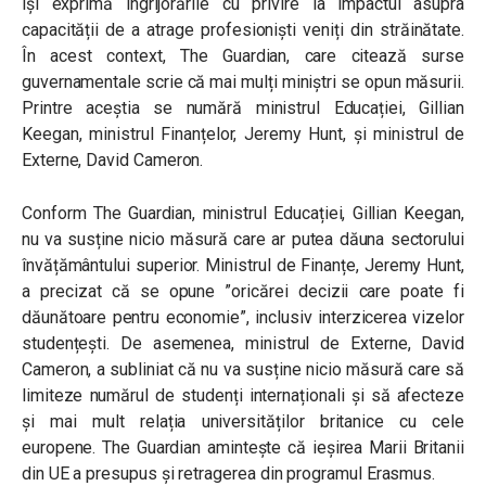
își exprimă îngrijorările cu privire la impactul asupra
capacității de a atrage profesioniști veniți din străinătate.
În acest context, The Guardian, care citează surse
guvernamentale scrie că mai mulți miniștri se opun măsurii.
Printre aceștia se numără ministrul Educației, Gillian
Keegan, ministrul Finanțelor, Jeremy Hunt, și ministrul de
Externe, David Cameron.
Conform The Guardian, ministrul Educației, Gillian Keegan,
nu va susține nicio măsură care ar putea dăuna sectorului
învățământului superior. Ministrul de Finanțe, Jeremy Hunt,
a precizat că se opune ”oricărei decizii care poate fi
dăunătoare pentru economie”, inclusiv interzicerea vizelor
studențești. De asemenea, ministrul de Externe, David
Cameron, a subliniat că nu va susține nicio măsură care să
limiteze numărul de studenți internaționali și să afecteze
și mai mult relația universităților britanice cu cele
europene. The Guardian amintește că ieșirea Marii Britanii
din UE a presupus și retragerea din programul Erasmus.