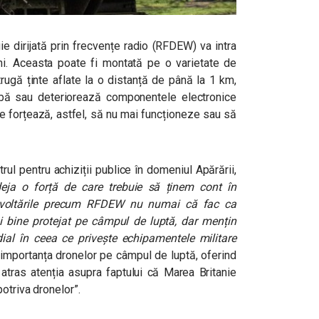
gie dirijată prin frecvențe radio (RFDEW) va intra
ani. Aceasta poate fi montată pe o varietate de
trugă ținte aflate la o distanță de până la 1 km,
rbă sau deteriorează componentele electronice
 le forțează, astfel, să nu mai funcționeze sau să
trul pentru achiziții publice în domeniul Apărării,
ja o forță de care trebuie să ținem cont în
dezvoltările precum RFDEW nu numai că fac ca
ai bine protejat pe câmpul de luptă, dar mențin
ial în ceea ce privește echipamentele militare
 importanța dronelor pe câmpul de luptă, oferind
 atras atenția asupra faptului că Marea Britanie
otriva dronelor”.