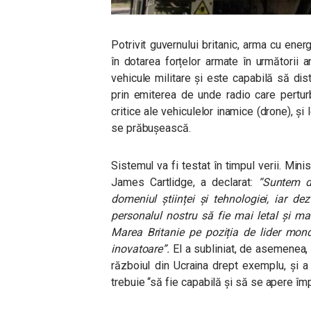
Potrivit guvernului britanic, arma cu ener
în dotarea forțelor armate în următorii 
vehicule militare și este capabilă să dis
prin emiterea de unde radio care pertu
critice ale vehiculelor inamice (drone), și
se prăbușească.
Sistemul va fi testat în timpul verii. Minis
James Cartlidge, a declarat:
“Suntem de
domeniul științei și tehnologiei, iar 
personalul nostru să fie mai letal și m
Marea Britanie pe poziția de lider mond
inovatoare”.
El a subliniat, de asemenea,
războiul din Ucraina drept exemplu, și a
trebuie
“să fie capabilă și să se apere împ