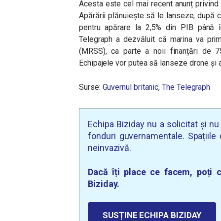
Acesta este cel mai recent anunț privind 
Apărării plănuiește să le lanseze, după c
pentru apărare la 2,5% din PIB până î
Telegraph a dezvăluit că marina va prim
(MRSS), ca parte a noii finanțări de 75
Echipajele vor putea să lanseze drone și 
Surse:
Guvernul britanic
,
The Telegraph
Echipa Biziday nu a solicitat și n
fonduri guvernamentale. Spațiile d
neinvazivă.
Dacă îți place ce facem, poți c
Biziday.
SUSȚINE ECHIPA BIZIDAY