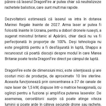
părere că laserul DragonFire ar putea chiar să neutralizeze
rachetele balistice, care sunt mult mai rapide.
Dezvoltatorii estimează că laserul va intra în dotarea
Marinei Regale înainte de 2027. Arma laser ar putea fi
folosită înainte în Ucraina, pentru a doborî dronele rusești, a
sugerat ministrul britanic al Apărării, chiar dacă nu va fi
perfecționată în proporție de 100%. Deși tehnologia nu
este pregătită pentru a fi desfășurată în luptă, Shapps a
recunoscut că poartă discuții despre modul în care Marea
Britanie poate testa DragonFire direct pe câmpul de luptă.
DragonFire este de dimensiuni mici, este silențioasă și are
costuri mici de producție, de aproximativ 10 lire sterline.
Aceasta funcționează prin concentrarea a 37 de canale de
raze laser de 1,5 kW, dispuse într-o matrice hexagonală, cu
oglinzi pentru a fuziona și amplifica puterea laserelor. De
asemenea, cercetătorii susțin că poate atinge viteza
luminii și poate arde în câteva secunde drone sau rachete,