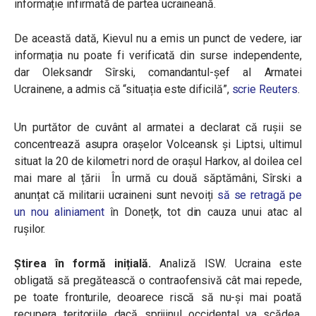
informație infirmată de partea ucraineană.
De această dată, Kievul nu a emis un punct de vedere, iar
informația nu poate fi verificată din surse independente,
dar Oleksandr Sîrski, comandantul-șef al Armatei
Ucrainene, a admis că “situația este dificilă”,
scrie Reuters
.
Un purtător de cuvânt al armatei a declarat că rușii se
concentrează asupra orașelor Volceansk și Liptsi, ultimul
situat la 20 de kilometri nord de orașul Harkov, al doilea cel
mai mare al țării În urmă cu două săptămâni, Sîrski a
anunțat că militarii ucraineni sunt nevoiți
să se retragă pe
un nou aliniament
în Donețk, tot din cauza unui atac al
rușilor.
Știrea în formă inițială.
Analiză ISW. Ucraina este
obligată să pregătească o contraofensivă cât mai repede,
pe toate fronturile, deoarece riscă să nu-și mai poată
recupera teritoriile dacă sprijinul occidental va scădea.