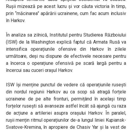
Rușii mizează pe acest lucru și vor căuta victoria în timp,
prin “măcinarea” apărării ucrainene, cum fac acum inclusiv
în Harkov.
În analiza sa zilnică, Institutul pentru Studierea Războiului
(ISW) de la Washington explică faptul că Armata Rusă va
intensifica operațiunile ofensive din Harkov în zilele
următoare, deși nu dispune de efectivele necesare pentru
a încerca o operațiune ofensivă pe scară largă pentru a
încercui sau cuceri orașul Harkov.
ISW își menține punctul de vedere că operațiunile rusești
din nordul regiunii Harkov au ca scop să atragă forțele
ucrainene de pe alte fronturi, permițând în același timp
forțelor rusești să avanseze astfel încât să ajungă cu raza
de acțiune a artileriei asupra orașului Harkov. În paralel,
rușii mențin ritmul operațiunilor de-a lungul liniei Kupiansk-
Svatove-Kremina, în apropiere de Chasiv Yar și la vest de