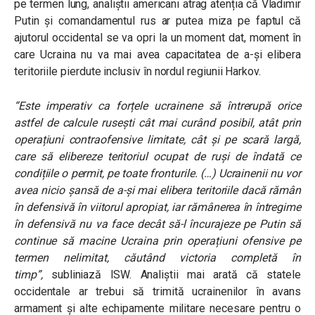
pe termen lung, analiștii americani atrag atenția că Vladimir
Putin și comandamentul rus ar putea miza pe faptul că
ajutorul occidental se va opri la un moment dat, moment în
care Ucraina nu va mai avea capacitatea de a-și elibera
teritoriile pierdute inclusiv în nordul regiunii Harkov.
“Este imperativ ca forțele ucrainene să întrerupă orice
astfel de calcule rusești cât mai curând posibil, atât prin
operațiuni contraofensive limitate, cât și pe scară largă,
care să elibereze teritoriul ocupat de ruși de îndată ce
condițiile o permit, pe toate fronturile. (…) Ucrainenii nu vor
avea nicio șansă de a-și mai elibera teritoriile dacă rămân
în defensivă în viitorul apropiat, iar rămânerea în întregime
în defensivă nu va face decât să-l încurajeze pe Putin să
continue să macine Ucraina prin operațiuni ofensive pe
termen nelimitat, căutând victoria completă în
timp”,
subliniază ISW. Analiștii mai arată că statele
occidentale ar trebui să trimită ucrainenilor în avans
armament și alte echipamente militare necesare pentru o