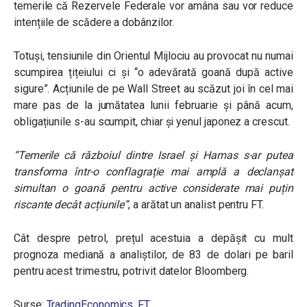
temerile că Rezervele Federale vor amâna sau vor reduce
intențiile de scădere a dobânzilor.
Totuși, tensiunile din Orientul Mijlociu au provocat nu numai
scumpirea țițeiului ci și “o adevărată goană după active
sigure”. Acțiunile de pe Wall Street au scăzut joi în cel mai
mare pas de la jumătatea lunii februarie și până acum,
obligațiunile s-au scumpit, chiar și yenul japonez a crescut.
“Temerile că războiul dintre Israel și Hamas s-ar putea
transforma într-o conflagrație mai amplă a declanșat
simultan o goană pentru active considerate mai puțin
riscante decât acțiunile”
, a arătat un analist pentru FT.
Cât despre petrol, prețul acestuia a depășit cu mult
prognoza mediană a analiștilor, de 83 de dolari pe baril
pentru acest trimestru, potrivit datelor Bloomberg.
Surse:
TradingEconomics
,
FT