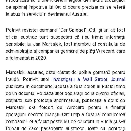
Procuratura nu a oferit detalii legate de natura acuzațiilor
de spionaj împotriva lui Ott, ci doar a precizat că se referă
la abuz în serviciu în detrimentul Austriei.
Potrivit revistei germane “Der Spiegel”, Ott și un alt fost
oficial austriac sunt suspectați că i-au trimis informații
sensibile lui Jan Marsalek, fost membru al consiliului de
administrație al companiei germane de plăți Wirecard, care
a falimentat în 2020.
Marsalek, austriac, este căutat de poliția germană pentru
fraudă. Potrivit unei
investigații a Wall Street Journal
publicată în decembrie, acesta a fost spion al Rusiei timp
de un deceniu. Pe baza unor declarații de la diverși oficiali,
obținute sub protecția anonimatului, publicația a scris că
Marsalek s-a folosit de Wirecard pentru a finanța
operațiuni secrete rusești. Cât timp a fost la conducerea
companiei, el a făcut peste 60 de călătorii în Rusia și s-a
folosit de șase pașapoarte austriece, toate cu identități