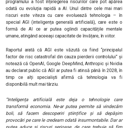
programului a fost înțelegerea riscurilor care pot apărea
odată cu evoluția rapidă a AI. Unul dintre cele mai mari
riscuri este viteza cu care evoluează tehnologia – în
special AGI (inteligența generală artificială), care este o
formă de AI ce ar putea oglindi capacitățile mentale
umane, atingând aceeași capacitate de învățare, în viitor.
Raportul arată că AGI este văzută ca fiind “principalul
factor de risc catastrofal din cauza pierderii controlului” și
notează că OpenAI, Google DeepMind, Anthropic și Nvidia
au declarat public că AGI ar putea fi atinsă până în 2028, în
timp ce alți specialiști afirmă că tehnologia va fi
disponibilă mult mai târziu.
“Inteligența artificială este deja o tehnologie care
transformă economia. Ne-ar putea permite să vindecăm
boli, să facem descoperiri științifice și să depășim
provocări pe care le credeam odată insurmontabile. Dar ar
putea aduce și riscuri serioase, de care trebuie să fim