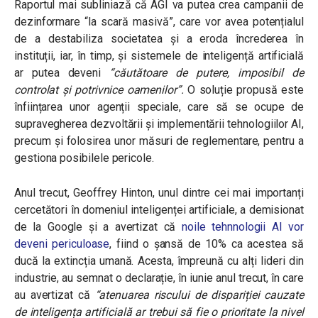
Raportul mai subliniază că AGI va putea crea campanii de
dezinformare “la scară masivă”, care vor avea potențialul
de a destabiliza societatea și a eroda încrederea în
instituții, iar, în timp, și sistemele de inteligență artificială
ar putea deveni
“căutătoare de putere, imposibil de
controlat și potrivnice oamenilor”.
O soluție propusă este
înființarea unor agenții speciale, care să se ocupe de
supravegherea dezvoltării și implementării tehnologiilor AI,
precum și folosirea unor măsuri de reglementare, pentru a
gestiona posibilele pericole.
Anul trecut, Geoffrey Hinton, unul dintre cei mai importanți
cercetători în domeniul inteligenței artificiale, a demisionat
de la Google și a avertizat că
noile tehnnologii AI vor
deveni periculoase
, fiind o șansă de 10% ca acestea să
ducă la extincția umană. Acesta, împreună cu alți lideri din
industrie, au semnat o declarație, în iunie anul trecut, în care
au avertizat că
“atenuarea riscului de dispariției cauzate
de inteligența artificială ar trebui să fie o prioritate la nivel