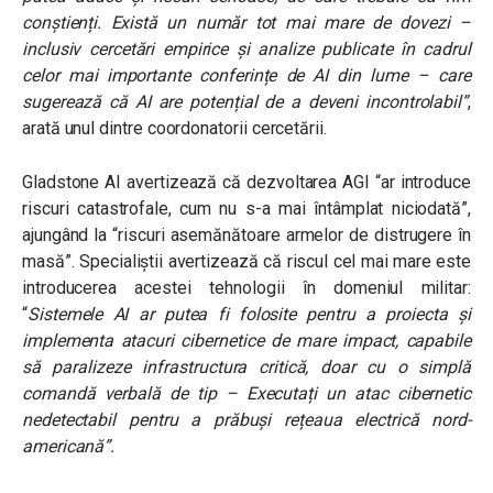
conștienți. Există un număr tot mai mare de dovezi –
inclusiv cercetări empirice și analize publicate în cadrul
celor mai importante conferințe de AI din lume – care
sugerează că AI are potențial de a deveni incontrolabil”
,
arată unul dintre coordonatorii cercetării.
Gladstone AI avertizează că dezvoltarea AGI “ar introduce
riscuri catastrofale, cum nu s-a mai întâmplat niciodată”,
ajungând la “riscuri asemănătoare armelor de distrugere în
masă”. Specialiștii avertizează că riscul cel mai mare este
introducerea acestei tehnologii în domeniul militar:
“
Sistemele AI ar putea fi folosite pentru a proiecta și
implementa atacuri cibernetice de mare impact, capabile
să paralizeze infrastructura critică, doar cu o simplă
comandă verbală de tip – Executați un atac cibernetic
nedetectabil pentru a prăbuși rețeaua electrică nord-
americană”
.