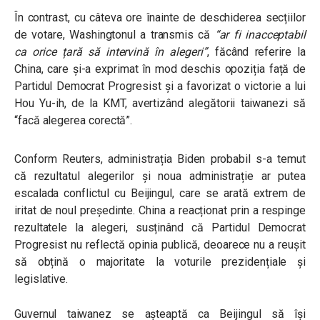
În contrast, cu câteva ore înainte de deschiderea secțiilor
de votare, Washingtonul a transmis că
“ar fi inacceptabil
ca orice țară să intervină în alegeri”
, făcând referire la
China, care și-a exprimat în mod deschis opoziția față de
Partidul Democrat Progresist și a favorizat o victorie a lui
Hou Yu-ih, de la KMT, avertizând alegătorii taiwanezi să
“facă alegerea corectă”.
Conform Reuters, administrația Biden probabil s-a temut
că rezultatul alegerilor și noua administrație ar putea
escalada conflictul cu Beijingul, care se arată extrem de
iritat de noul președinte. China a reacționat prin a respinge
rezultatele la alegeri, susținând că Partidul Democrat
Progresist nu reflectă opinia publică, deoarece nu a reușit
să obțină o majoritate la voturile prezidențiale și
legislative.
Guvernul taiwanez se așteaptă ca Beijingul să își