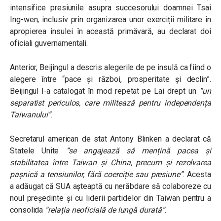
intensifice presiunile asupra succesorului doamnei Tsai
Ing-wen, inclusiv prin organizarea unor exerciții militare în
apropierea insulei în această primăvară, au declarat doi
oficiali guvernamentali.
Anterior, Beijingul a descris alegerile de pe insulă ca fiind o
alegere între “pace și război, prosperitate și declin”.
Beijingul l-a catalogat în mod repetat pe Lai drept un
“un
separatist periculos, care militează pentru independența
Taiwanului”
.
Secretarul american de stat Antony Blinken a declarat că
Statele Unite
“se angajează să mențină pacea și
stabilitatea între Taiwan și China, precum și rezolvarea
pașnică a tensiunilor, fără coerciție sau presiune”
. Acesta
a adăugat că SUA așteaptă cu nerăbdare să colaboreze cu
noul președinte și cu liderii partidelor din Taiwan pentru a
consolida
“relația neoficială de lungă durată”
.