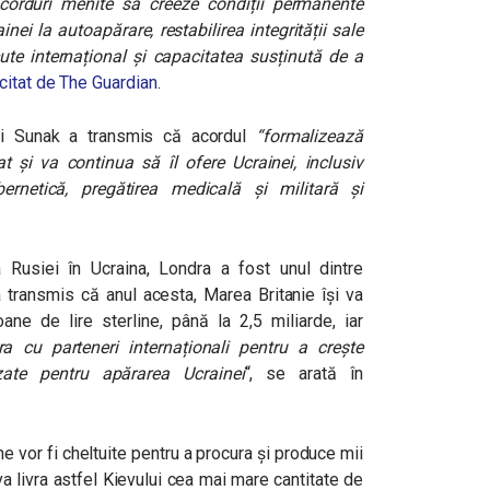
orduri menite să creeze condiții permanente
nei la autoapărare, restabilirea integrității sale
scute internațional și capacitatea susținută de a
citat de The Guardian
.
ishi Sunak a transmis că acordul
“
formalizează
at și va continua să îl ofere Ucrainei, inclusiv
ibernetică, pregătirea medicală și militară și
 Rusiei în Ucraina, Londra a fost unul dintre
 a transmis că anul acesta, Marea Britanie își va
oane de lire sterline, până la 2,5 miliarde, iar
cra cu parteneri internaționali pentru a crește
ate pentru apărarea Ucrainei
“, se arată în
e vor fi cheltuite pentru a procura și produce mii
va livra astfel Kievului cea mai mare cantitate de