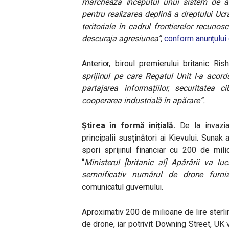
marchează începutul unui sistem de ac
pentru realizarea deplină a dreptului Ucrai
teritoriale în cadrul frontierelor recuno
descuraja agresiunea
”,
conform anunțului 
Anterior, biroul premierului britanic R
sprijinul pe care Regatul Unit l-a acord
partajarea informațiilor, securitatea c
cooperarea industrială în apărare“.
Știrea în formă inițială.
De la invazia
principalii susținători ai Kievului. Sunak
spori sprijinul financiar cu 200 de mili
“
Ministerul [britanic al] Apărării va lu
semnificativ numărul de drone furniz
comunicatul guvernului.
Aproximativ 200 de milioane de lire sterlin
de drone, iar p
otrivit Downing Street, UK 