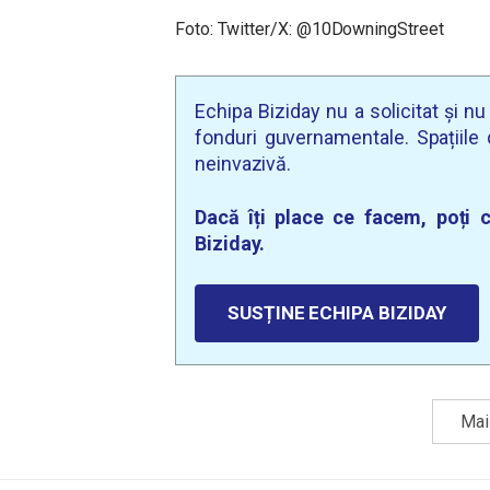
Foto: Twitter/X: @10DowningStreet
Echipa Biziday nu a solicitat și n
fonduri guvernamentale. Spațiile d
neinvazivă.
Dacă îți place ce facem, poți c
Biziday.
SUSȚINE ECHIPA BIZIDAY
Mai 