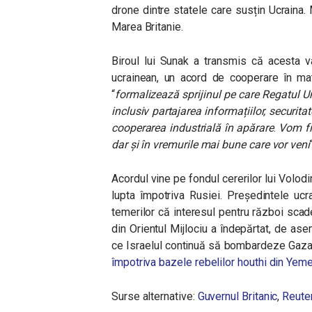
drone dintre statele care susțin Ucraina.
Marea Britanie.
Biroul lui Sunak a transmis că acesta v
ucrainean, un acord de cooperare în mat
“
formalizează sprijinul pe care Regatul Uni
inclusiv partajarea informațiilor, securita
cooperarea industrială în apărare
.
Vom fi 
dar și în vremurile mai bune care vor veni
Acordul vine pe fondul cererilor lui Volodi
lupta împotriva Rusiei. Președintele ucr
temerilor că interesul pentru război scad
din Orientul Mijlociu a îndepărtat, de as
ce Israelul continuă să bombardeze Gaza,
împotriva bazele rebelilor houthi din Yem
Surse alternative:
Guvernul Britanic
,
Reute