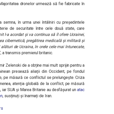
 Majoritatea dronelor urmează să fie fabricate în
a semna, în urma unei întâlniri cu președintele
erie de securitate între cele două state, care
t l-a acordat și va continua să îl ofere Ucrainei,
tea cibernetică, pregătirea medicală și militară și
alături de Ucraina, în orele cele mai întunecate,
“, a transmis premierul britanic.
mir Zelenski de a obține mai mult sprijin pentru a
ainean presează aliații din Occident, pe fondul
e, pe măsură ce conflictul se prelungește. Criza
emenea, atenția globală de la conflict, pe măsură
 iar SUA și Marea Britanie au desfășurat un
atac
en
, susținuți și înarmați de Iran.
rs