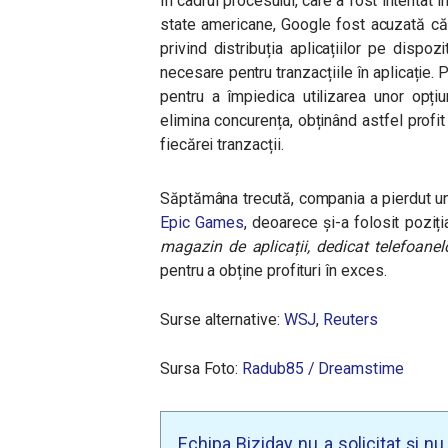
În cadrul procesului, care a fost intentat
state americane, Google fost acuzată că a
privind distribuția aplicațiilor pe dispo
necesare pentru tranzacțiile în aplicație. 
pentru a împiedica utilizarea unor opțiu
elimina concurența, obținând astfel profit
fiecărei tranzacții.
Săptămâna trecută, compania a pierdut un
Epic Games
, deoarece și-a folosit poziț
magazin de aplicații, dedicat telefoanelo
pentru a obține profituri în exces.
Surse alternative:
WSJ
,
Reuters
Sursa Foto:
Radub85 / Dreamstime
Echipa Biziday nu a solicitat și n