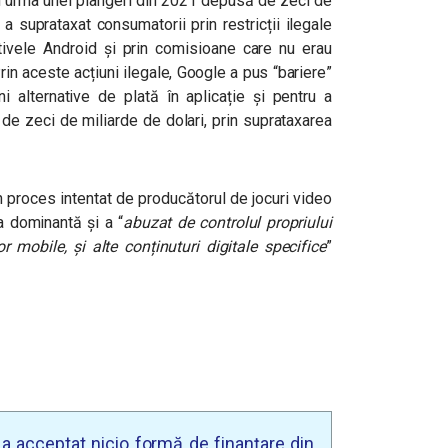
 în urma unei plângeri din 2021 depusă de zeci de
 suprataxat consumatorii prin restricții ilegale
zitivele Android și prin comisioane care nu erau
Prin aceste acțiuni ilegale, Google a pus “bariere”
ni alternative de plată în aplicație și pentru a
 de zeci de miliarde de dolari, prin suprataxarea
 proces intentat de producătorul de jocuri video
ia dominantă și a “
abuzat de controlul propriului
r mobile, și alte conținuturi digitale specifice
”
u a acceptat nicio formă de finanțare din