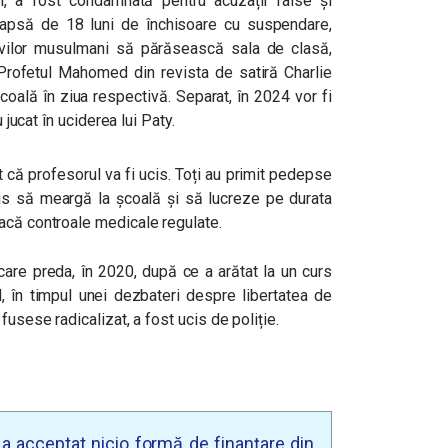
, a fost condamnată pentru acuzații false și
apsă de 18 luni de închisoare cu suspendare,
evilor musulmani să părăsească sala de clasă,
u Profetul Mahomed din revista de satiră Charlie
coală în ziua respectivă. Separat, în 2024 vor fi
 jucat în uciderea lui Paty.
t că profesorul va fi ucis. Toți au primit pedepse
is să meargă la școală și să lucreze pe durata
acă controale medicale regulate.
 care preda, în 2020, după ce a arătat la un curs
, în timpul unei dezbateri despre libertatea de
fusese radicalizat, a fost ucis de poliție.
u a acceptat nicio formă de finanțare din