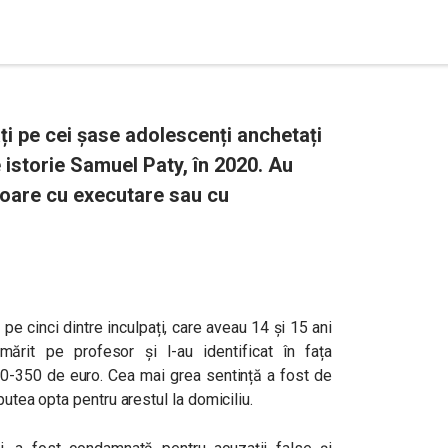
ați pe cei șase adolescenți anchetați
e istorie Samuel Paty, în 2020. Au
soare cu executare sau cu
 pe cinci dintre inculpați, care aveau 14 și 15 ani
ărit pe profesor și l-au identificat în fața
300-350 de euro. Cea mai grea sentință a fost de
putea opta pentru arestul la domiciliu.