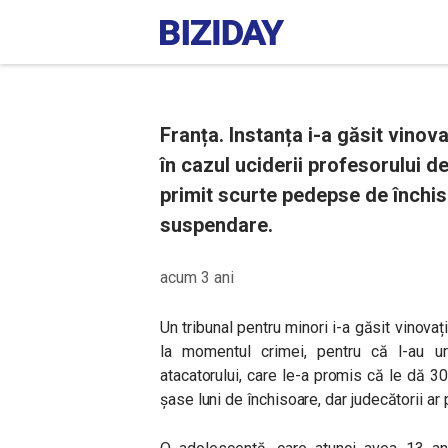
Franța. Instanța i-a găsit vinov
în cazul uciderii profesorului d
primit scurte pedepse de închi
suspendare.
acum 3 ani
Un tribunal pentru minori i-a găsit vinovați
la momentul crimei, pentru că l-au urm
atacatorului, care le-a promis că le dă 
șase luni de închisoare, dar judecătorii ar 