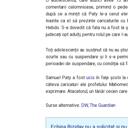
O adolescentă, care atunci avea 13 ani
comentarii calomnioase, primind o pede
după ce a mințit că Paty le-a cerut el
înainte ca el să prezinte caricaturile c
Hebdo. S-a dovedit că fata nu a fost la ș
judecați opt adulți, pentru rolul pe care l-au
Toți adolescenții au susținut că nu au știu
scurte sau cu suspendare și li s-a perm
perioadei de suspendare, cu condiția să f
Samuel Paty a fost
ucis
în fața școlii la
câteva caricaturi ale profetului Mahomed
exprimare. Atacatorul, un tânăr cecen care 
Surse alternative:
DW
,
The Guardian
Echipa Biziday nu a solicitat și n