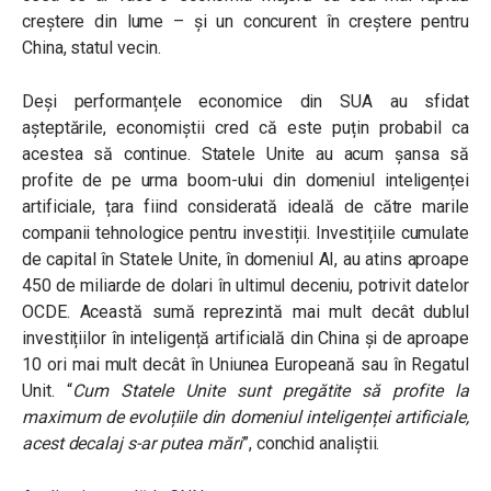
creștere din lume – și un concurent în creștere pentru
China, statul vecin.
Deși performanțele economice din SUA au sfidat
așteptările, economiștii cred că este puțin probabil ca
acestea să continue. Statele Unite au acum șansa să
profite de pe urma boom-ului din domeniul inteligenței
artificiale, țara fiind considerată ideală de către marile
companii tehnologice pentru investiții. Investițiile cumulate
de capital în Statele Unite, în domeniul AI, au atins aproape
450 de miliarde de dolari în ultimul deceniu, potrivit datelor
OCDE. Această sumă reprezintă mai mult decât dublul
investițiilor în inteligență artificială din China și de aproape
10 ori mai mult decât în Uniunea Europeană sau în Regatul
Unit.
“
Cum Statele Unite sunt pregătite să profite la
maximum de evoluțiile din domeniul inteligenței artificiale,
acest decalaj s-ar putea mări
”
, conchid analiștii.