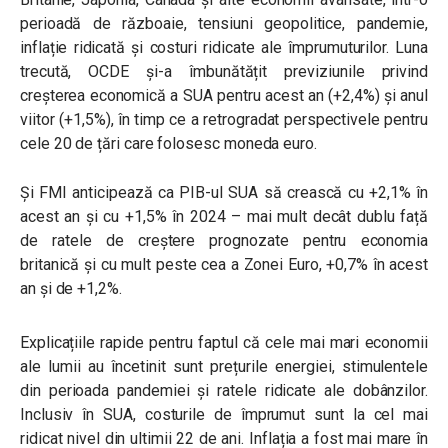
perioadă de războaie, tensiuni geopolitice, pandemie,
inflație ridicată și costuri ridicate ale împrumuturilor. Luna
trecută, OCDE și-a îmbunătățit previziunile privind
creșterea economică a SUA pentru acest an (+2,4%) și anul
viitor (+1,5%), în timp ce a retrogradat perspectivele pentru
cele 20 de țări care folosesc moneda euro.
Și FMI anticipează ca PIB-ul SUA să crească cu +2,1% în
acest an și cu +1,5% în 2024 – mai mult decât dublu față
de ratele de creștere prognozate pentru economia
britanică și cu mult peste cea a Zonei Euro, +0,7% în acest
an și de +1,2%.
Explicațiile rapide pentru faptul că cele mai mari economii
ale lumii au încetinit sunt prețurile energiei, stimulentele
din perioada pandemiei și ratele ridicate ale dobânzilor.
Inclusiv în SUA, costurile de împrumut sunt la cel mai
ridicat nivel din ultimii 22 de ani. Inflația a fost mai mare în