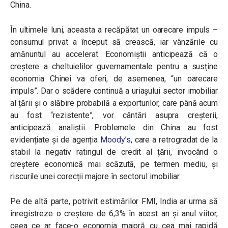
China.
În ultimele luni, aceasta a recăpătat un oarecare impuls –
consumul privat a început să crească, iar vânzările cu
amănuntul au accelerat. Economiștii anticipează că o
creștere a cheltuielilor guvernamentale pentru a susține
economia Chinei va oferi, de asemenea, “un oarecare
impuls”. Dar o scădere continuă a uriașului sector imobiliar
al țării și o slăbire probabilă a exporturilor, care până acum
au fost “rezistente”, vor cântări asupra creșterii,
anticipează analiștii. Problemele din China au fost
evidențiate și de agenția
Moody’s
, care a retrogradat de la
stabil la negativ ratingul de credit al țării, invocând o
creștere economică mai scăzută, pe termen mediu, și
riscurile unei corecții majore în sectorul imobiliar.
Pe de altă parte, potrivit estimărilor FMI, India ar urma să
înregistreze o creștere de 6,3% în acest an și anul viitor,
ceea ce ar face-o economia majoră cu cea mai rapidă