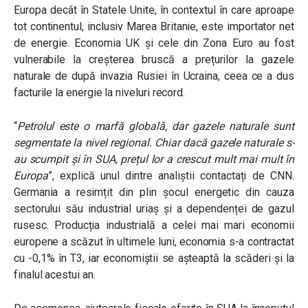
Europa decât în Statele Unite, în contextul în care aproape
tot continentul, inclusiv Marea Britanie, este importator net
de energie. Economia UK și cele din Zona Euro au fost
vulnerabile la creșterea bruscă a prețurilor la gazele
naturale de după invazia Rusiei în Ucraina, ceea ce a dus
facturile la energie la niveluri record.
“
Petrolul este o marfă globală, dar gazele naturale sunt
segmentate la nivel regional. Chiar dacă gazele naturale s-
au scumpit și în SUA, prețul lor a crescut mult mai mult în
Europa
”
, explică unul dintre analiștii contactați de CNN.
Germania a resimțit din plin șocul energetic din cauza
sectorului său industrial uriaș și a dependenței de gazul
rusesc. Producția industrială a celei mai mari economii
europene a scăzut în ultimele luni, economia s-a contractat
cu -0,1% în T3, iar economiștii se așteaptă la scăderi și la
finalul acestui an.