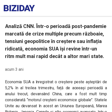
Analiză CNN. Într-o perioadă post-pandemie
marcată de crize multiple precum războaie,
tensiuni geopolitice în creștere sau inflația
ridicată, economia SUA își revine într-un
ritm mult mai rapid decât a altor mari state.
acum 3 ani
Economia SUA a înregistrat o creștere peste așteptări de
5,2% în al treilea trimestru, față de aceeași perioadă a
anului trecut, devansând China, care a fost mult timp
considerată “motorul creșterii economice globale”. Statele
Unite au devansat în acest an Uniunea Europeană, Marea
Britanie, Japonia, Canada și alte economii avansate, într-o