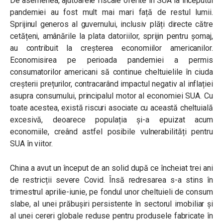
De asemenea, ajutoarele fiscale oferite în SUA la începutul
pandemiei au fost mult mai mari față de restul lumii.
Sprijinul generos al guvernului, inclusiv plăți directe către
cetățeni, amânările la plata datoriilor, sprijin pentru șomaj,
au contribuit la creșterea economiilor americanilor.
Economisirea pe perioada pandemiei a permis
consumatorilor americani să continue cheltuielile în ciuda
creșterii prețurilor, contracarând impactul negativ al inflației
asupra consumului, principalul motor al economiei SUA. Cu
toate acestea, există riscuri asociate cu această cheltuială
excesivă, deoarece populația și-a epuizat acum
economiile, creând astfel posibile vulnerabilități pentru
SUA în viitor.
China a avut un început de an solid după ce încheiat trei ani
de restricții severe Covid. Însă redresarea s-a stins în
trimestrul aprilie-iunie, pe fondul unor cheltuieli de consum
slabe, al unei prăbușiri persistente în sectorul imobiliar și
al unei cereri globale reduse pentru produsele fabricate în