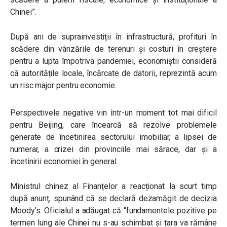
Chinei”.
După ani de suprainvestiții în infrastructură, profituri în
scădere din vânzările de terenuri și costuri în creștere
pentru a lupta împotriva pandemiei, economiștii consideră
că autoritățile locale, încărcate de datorii, reprezintă acum
un risc major pentru economie.
Perspectivele negative vin într-un moment tot mai dificil
pentru Beijing, care încearcă să rezolve problemele
generate de încetinirea sectorului imobiliar, a lipsei de
numerar, a crizei din provinciile mai sărace, dar și a
încetinirii economiei în general.
Ministrul chinez al Finanțelor a reacționat la scurt timp
după anunț, spunând că se declară dezamăgit de decizia
Moody’s. Oficialul a adăugat că “fundamentele pozitive pe
termen lung ale Chinei nu s-au schimbat și țara va rămâne