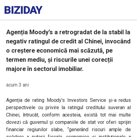
Agenția Moody’s a retrogradat de la stabil la
negativ ratingul de credit al Chinei, invocând
o creștere economică mai scăzută, pe
termen mediu, și riscurile unei corecții
majore în sectorul imobiliar.
acum 3 ani
Agenția de rating Moody’s Investors Service și-a redus
perspectivele cu privire la ratingul creditului suveran al
Chinei, întrucât, conform acesteia, există tot mai multe
dovezi că guvernul și companiile de stat vor oferi sprijin
financiar regiunilor slabe, “generând riscuri ample de
scădere a puterii fiscale, economice și instituționale a