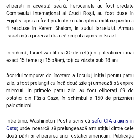
eliberați în această seară. Persoanele au fost predate
Comitetului Internațional al Crucii Roșii, au fost duse în
Egipt și apoi au fost preluate cu elicoptere militare pentru a
fi readuse în Kerem Shalom, în sudul Israelului. Armata
israeliană a precizat deja că grupul a ajuns în Israel.
În schimb, Israel va elibera 30 de cetățeni palestinieni, mai
exact 15 femei și 15 băieți, toți cu vârste sub 18 ani.
Acordul temporar de încetare a focului, inițial pentru patru
zile, a fost prelungit cu încă două zile și urmează să expire
miercuri. În primele patru zile, au fost eliberați 69 de
ostatici din Fâșia Gaza, în schimbul a 150 de prizonieri
palestinieni.
Între timp, Washington Post a scris că
șeful CIA a ajuns în
Qatar
, unde încearcă să prelungească armistițiul dintre cele
două părți și eliberarea unor ostatici americani. Publicația