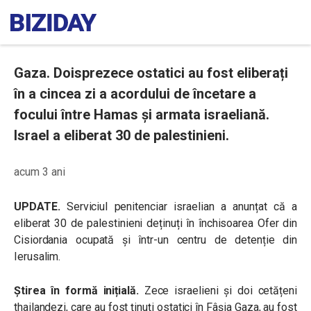
Gaza. Doisprezece ostatici au fost eliberați
în a cincea zi a acordului de încetare a
focului între Hamas și armata israeliană.
Israel a eliberat 30 de palestinieni.
acum 3 ani
UPDATE.
Serviciul penitenciar israelian a anunțat că a
eliberat 30 de palestinieni deținuți în închisoarea Ofer din
Cisiordania ocupată și într-un centru de detenție din
Ierusalim.
Știrea în formă inițială.
Zece israelieni și doi cetățeni
thailandezi, care au fost ținuți ostatici în Fâșia Gaza, au fost