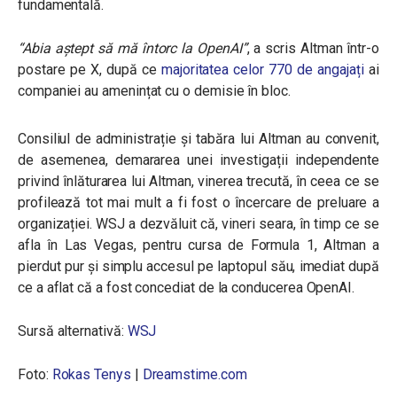
fundamentală.
“Abia aștept să mă întorc la OpenAI”
, a scris Altman într-o
postare pe X, după ce
majoritatea celor 770 de angajați
ai
companiei au amenințat cu o demisie în bloc.
Consiliul de administrație și tabăra lui Altman au convenit,
de asemenea, demararea unei investigații independente
privind înlăturarea lui Altman, vinerea trecută, în ceea ce se
profilează tot mai mult a fi fost o încercare de preluare a
organizației. WSJ a dezvăluit că, vineri seara, în timp ce se
afla în Las Vegas, pentru cursa de Formula 1, Altman a
pierdut pur și simplu accesul pe laptopul său, imediat după
ce a aflat că a fost concediat de la conducerea OpenAI.
Sursă alternativă:
WSJ
Foto:
Rokas Tenys
|
Dreamstime.com