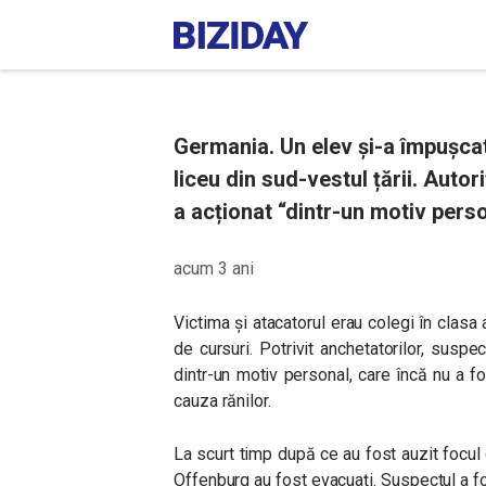
Germania. Un elev și-a împușcat
liceu din sud-vestul țării. Autor
a acționat “dintr-un motiv perso
acum 3 ani
Victima și atacatorul erau colegi în clasa a
de cursuri. Potrivit anchetatorilor, suspe
dintr-un motiv personal, care încă nu a fos
cauza rănilor.
La scurt timp după ce au fost auzit focul 
Offenburg au fost evacuați. Suspectul a fos