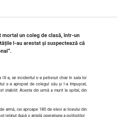
 mortal un coleg de clasă, într-un
itățile l-au arestat și suspectează că
nal”.
 IX-a, iar incidentul s-a petrecut chiar în sala lor
ctul s-a apropiat de colegul său și l-a împușcat,
t stabilit. Acesta din urmă a murit la spital, din
de armă, cei aproape 180 de elevi ai liceului din
t reținut după o amplă operațiune a polițiștilor.