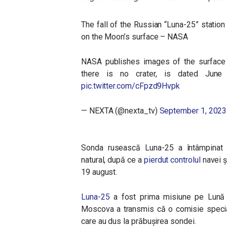
The fall of the Russian “Luna-25” statio
on the Moon’s surface – NASA
NASA publishes images of the surface of
there is no crater, is dated June
pic.twitter.com/cFpzd9Hvpk
— NEXTA (@nexta_tv)
September 1, 2023
Sonda rusească Luna-25 a întâmpinat p
natural, după ce a
pierdut controlul
navei şi
19 august.
Luna-25
a fost prima misiune pe Lună a
Moscova a transmis că o comisie special
care au dus la prăbuşirea sondei.