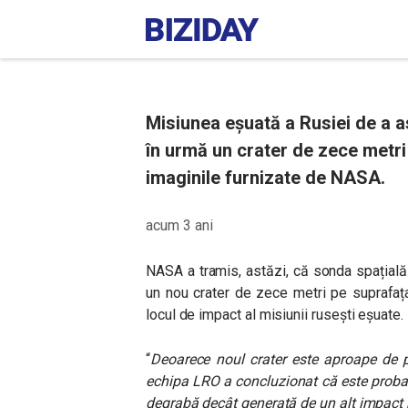
Misiunea eşuată a Rusiei de a as
în urmă un crater de zece metri
imaginile furnizate de NASA.
acum 3 ani
NASA a tramis, astăzi, că sonda spațial
un nou crater de zece metri pe suprafaț
locul de impact al misiunii rusești eşuate.
“
Deoarece noul crater este aproape de p
echipa LRO a concluzionat că este probab
degrabă decât generată de un alt impact 