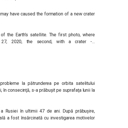
n may have caused the formation of a new crater
 the Earth’s satellite. The first photo, where
 27, 2020, the second, with a crater -…
robleme la pătrunderea pe orbita satelitului
, în consecinţă, s-a prăbuşit pe suprafaţa lunii la
 Rusiei în ultimii 47 de ani. După prăbușire,
ă a fost însărcinată cu investigarea motivelor