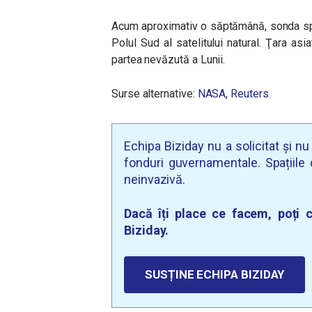
Acum aproximativ o săptămână, sonda s
Polul Sud al satelitului natural. Ţara as
partea nevăzută a Lunii.
Surse alternative:
NASA
,
Reuters
Echipa Biziday nu a solicitat și n
fonduri guvernamentale. Spațiile d
neinvazivă.
Dacă îți place ce facem, poți c
Biziday.
SUSȚINE ECHIPA BIZIDAY