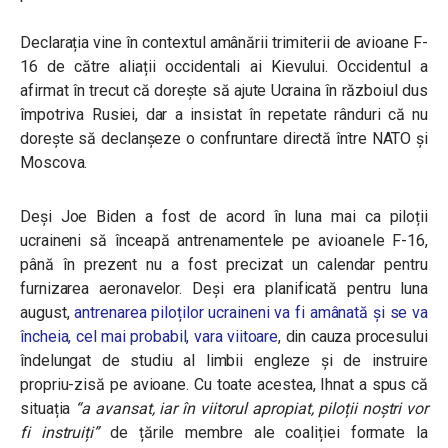
Declarația vine în contextul amânării trimiterii de avioane F-
16 de către aliații occidentali ai Kievului. Occidentul a
afirmat în trecut că dorește să ajute Ucraina în războiul dus
împotriva Rusiei, dar a insistat în repetate rânduri că nu
dorește să declanșeze o confruntare directă între NATO și
Moscova.
Deși Joe Biden a fost de acord în luna mai ca piloții
ucraineni să înceapă antrenamentele pe avioanele F-16,
până în prezent nu a fost precizat un calendar pentru
furnizarea aeronavelor. Deși era planificată pentru luna
august,
antrenarea piloților ucraineni va fi amânată și se va
încheia, cel mai probabil, vara viitoare
, din cauza procesului
îndelungat de studiu al limbii engleze și de instruire
propriu-zisă pe avioane. Cu toate acestea, Ihnat a spus că
situația
“a avansat, iar în viitorul apropiat, piloții noștri vor
fi instruiți”
de țările membre ale coaliției formate la