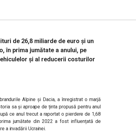
ituri de 26,8 miliarde de euro și un
o, în prima jumătate a anului, pe
ehiculelor și al reducerii costurilor
andurile Alpine și Dacia, a înregistrat o marjă
toria sa și aproape de ținta propusă pentru anul
după ce anul trecut a raportat o pierdere de 1,68
 prima jumătate din 2022 a fost influențată de
re a invadării Ucrainei.