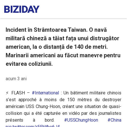
Incident în Strâmtoarea Taiwan. O navă
militară chineză a tăiat fața unui distrugător
american, la o distanță de 140 de metri.
Marinarii americani au făcut manevre pentru
evitarea coliziunii.
acum 3 ani
⚡️ FLASH –
#International
: Un bâtiment militaire chinois
s’est approché à moins de 150 mètres du destroyer
américain USS Chung-Hoon, créant une situation de quasi-
collision qui a été capturée en vidéo par des journalistes
présents à bord.
#USSChungHoon
#China
pic.twitter.com/r5EhYbe6J4