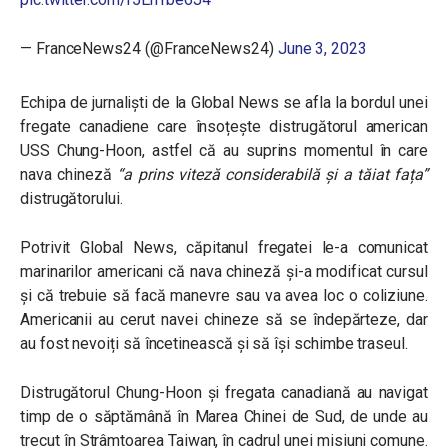
— FranceNews24 (@FranceNews24)
June 3, 2023
Echipa de jurnaliști de la Global News se afla la bordul unei
fregate canadiene care însoțește distrugătorul american
USS Chung-Hoon, astfel că au suprins momentul în care
nava chineză
“a prins viteză considerabilă și a tăiat fața”
distrugătorului.
Potrivit Global News, căpitanul fregatei le-a comunicat
marinarilor americani că nava chineză și-a modificat cursul
și că trebuie să facă manevre sau va avea loc o coliziune.
Americanii au cerut navei chineze să se îndepărteze, dar
au fost nevoiți să încetinească și să își schimbe traseul.
Distrugătorul Chung-Hoon și fregata canadiană au navigat
timp de o săptămână în Marea Chinei de Sud, de unde au
trecut în Strâmtoarea Taiwan, în cadrul unei misiuni comune.