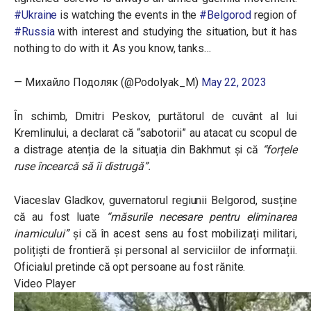
#Ukraine
is watching the events in the
#Belgorod
region of
#Russia
with interest and studying the situation, but it has
nothing to do with it. As you know, tanks…
— Михайло Подоляк (@Podolyak_M)
May 22, 2023
În schimb, Dmitri Peskov, purtătorul de cuvânt al lui
Kremlinului, a declarat că “sabotorii” au atacat cu scopul de
a distrage atenția de la situația din Bakhmut și că
“forțele
ruse încearcă să îi distrugă”.
Viaceslav Gladkov, guvernatorul regiunii Belgorod, susține
că au fost luate
“măsurile necesare pentru eliminarea
inamicului”
și că în acest sens au fost mobilizați militari,
polițiști de frontieră și personal al serviciilor de informații.
Oficialul pretinde că opt persoane au fost rănite.
Video Player