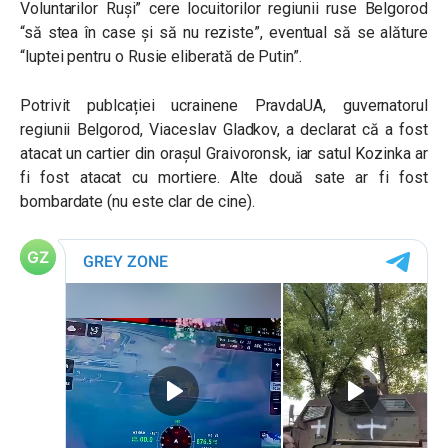
Voluntarilor Ruși” cere locuitorilor regiunii ruse Belgorod
“să stea în case și să nu reziste”, eventual să se alăture
“luptei pentru o Rusie eliberată de Putin”.
Potrivit publcației ucrainene PravdaUA, guvernatorul
regiunii Belgorod, Viaceslav Gladkov, a declarat că a fost
atacat un cartier din orașul Graivoronsk, iar
satul Kozinka ar
fi fost atacat cu mortiere. Alte două sate ar fi fost
bombardate (nu este clar de cine).