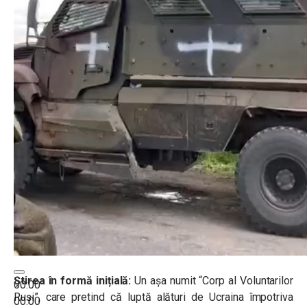
Știrea în formă inițială:
Un așa numit “Corp al Voluntarilor
00:00
Ruși”, care pretind că luptă alături de Ucraina împotriva
00:00