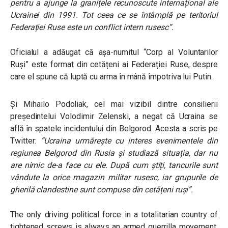
pentru a ajunge la granițele recunoscute internațional ale
Ucrainei din 1991. Tot ceea ce se întâmplă pe teritoriul
Federației Ruse este un conflict intern rusesc”.
Oficialul a adăugat că așa-numitul “Corp al Voluntarilor
Ruși” este format din cetățeni ai Federației Ruse, despre
care el spune că luptă cu arma în mână împotriva lui Putin.
Și Mihailo Podoliak, cel mai vizibil dintre consilierii
președintelui Volodimir Zelenski, a negat că Ucraina se
află în spatele incidentului din Belgorod. Acesta a scris pe
Twitter:
“Ucraina urmărește cu interes evenimentele din
regiunea Belgorod din Rusia și studiază situația, dar nu
are nimic de-a face cu ele. După cum știți, tancurile sunt
vândute la orice magazin militar rusesc, iar grupurile de
gherilă clandestine sunt compuse din cetățeni ruși”.
The only driving political force in a totalitarian country of
tightened screws is always an armed guerrilla movement.