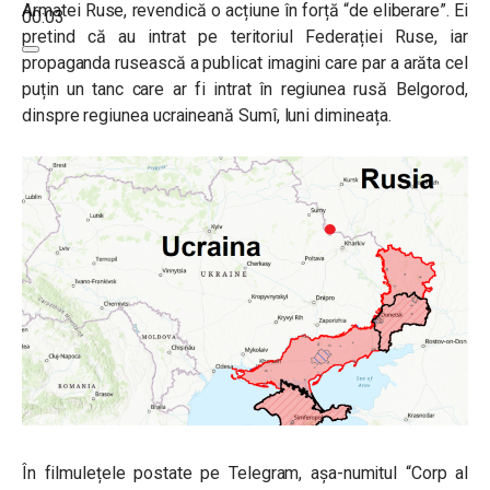
Armatei Ruse, revendică o acțiune în forță “de eliberare”. Ei
00:03
pretind că au intrat pe teritoriul Federației Ruse, iar
propaganda rusească a publicat imagini care par a arăta cel
puțin un tanc care ar fi intrat în regiunea rusă Belgorod,
dinspre regiunea ucraineană Sumî, luni dimineața.
În filmulețele postate pe Telegram, așa-numitul “
Corp al