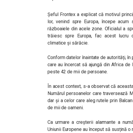
Șeful Frontex a explicat că motivul princ
lor, venind spre Europa, începe acum 
războaiele din acele zone. Oficialul a s
trăiesc spre Europa, fac acest lucru 
climatice și sărăcie.
Conform datelor înaintate de autorități, în
care au încercat să ajungă din Africa de N
peste 42 de mii de persoane.
În acest context, s-a observat că aceasta 
Numărul persoanelor care traversează Ma
dar și a celor care aleg rutele prin Balcan
de mii de oameni.
Ca urmare a creșterii alarmante a numă
Uniunii Europene au început să susțină o 