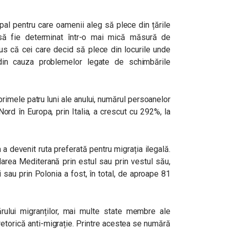
ipal pentru care oamenii aleg să plece din țările
să fie determinat într-o mai mică măsură de
pus că cei care decid să plece din locurile unde
din cauza problemelor legate de schimbările
 primele patru luni ale anului, numărul persoanelor
ord în Europa, prin Italia, a crescut cu 292%, la
a devenit ruta preferată pentru migrația ilegală.
rea Mediterană prin estul sau prin vestul său,
i sau prin Polonia a fost, în total, de aproape 81
rului migranților, mai multe state membre ale
retorică anti-migrație. Printre acestea se numără