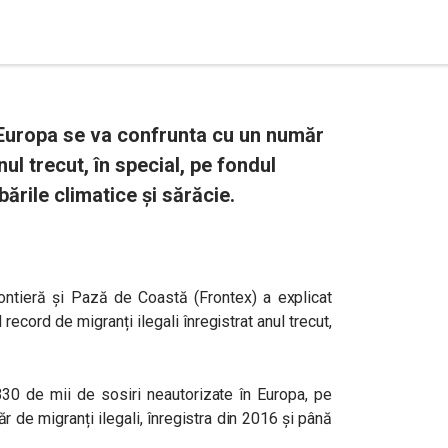
 Europa se va confrunta cu un număr
ul trecut, în special, pe fondul
rile climatice și sărăcie.
ntieră și Pază de Coastă (Frontex) a explicat
ecord de migranți ilegali înregistrat anul trecut,
330 de mii de sosiri neautorizate în Europa, pe
r de migranți ilegali, înregistra din 2016 și până