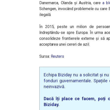
Danemarca, Olanda și Austria, care
a bl
Schengen, invocând problemele cu care E
ilegală.
În 2015, peste un milion de persoane
îndreptându-se spre Europa. În urma ace
consolideze frontierele externe și să apl
acceptarea unei cereri de azil.
Sursa:
Reuters
Echipa Biziday nu a solicitat și n
fonduri guvernamentale. Spațiile d
neinvazivă.
Dacă îți place ce facem, poți c
Biziday.