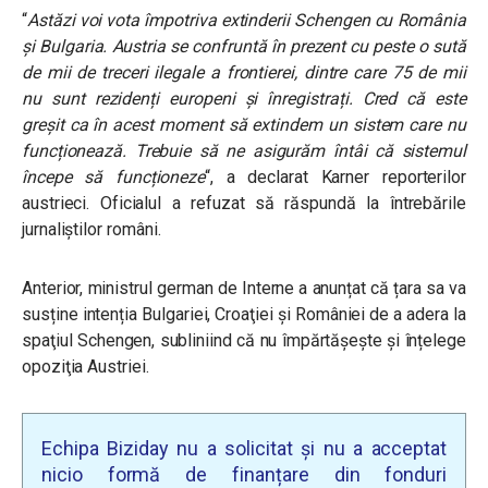
“
Astăzi voi vota împotriva extinderii Schengen cu România
și Bulgaria. Austria se confruntă în prezent cu peste o sută
de mii de treceri ilegale a frontierei, dintre care 75 de mii
nu sunt rezidenți europeni și înregistrați. Cred că este
greșit ca în acest moment să extindem un sistem care nu
funcționează. Trebuie să ne asigurăm întâi că sistemul
începe să funcționeze
“, a declarat Karner reporterilor
austrieci. Oficialul a refuzat să răspundă la întrebările
jurnaliștilor români.
Anterior, ministrul german de Interne a anunțat că țara sa va
susține intenția Bulgariei, Croaţiei şi României de a adera la
spaţiul Schengen, subliniind că nu împărtăşeşte și înțelege
opoziţia Austriei.
Echipa Biziday nu a solicitat și nu a acceptat
nicio formă de finanțare din fonduri