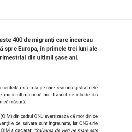
ste 400 de migranți care încercau
spre Europa, în primele trei luni ale
rimestrial din ultimii șase ani.
centrală este ruta pe care s-au înregistrat cele
mii în ultimii nouă ani. Traseul se întinde din
i mică măsură.
e (OIM) din cadrul ONU avertizează că mor din ce
ențiile de salvare sunt îngreunate, iar ONG-urle
l OIM a declarat:
“
Salvarea de vieți pe mare este