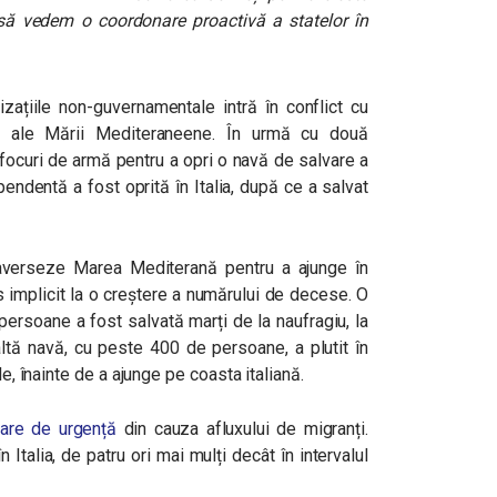
e să vedem o coordonare proactivă a statelor în
zațiile non-guvernamentale intră în conflict cu
 ale Mării Mediteraneene. În urmă cu două
focuri de armă pentru a opri o navă de salvare a
endentă a fost oprită în Italia, după ce a salvat
raverseze Marea Mediterană pentru a ajunge în
dus implicit la o creștere a numărului de decese. O
ersoane a fost salvată marți de la naufragiu, la
ltă navă, cu peste 400 de persoane, a plutit în
le, înainte de a ajunge pe coasta italiană.
tare de urgență
din cauza afluxului de migranți.
Italia, de patru ori mai mulți decât în intervalul