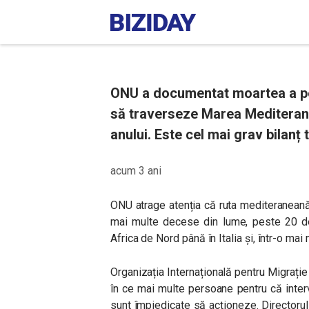
ONU a documentat moartea a pe
să traverseze Marea Mediterană 
anului. Este cel mai grav bilanț t
acum 3 ani
ONU atrage atenția că ruta mediteraneană 
mai multe decese din lume, peste 20 de 
Africa de Nord până în Italia și, într-o ma
Organizația Internațională pentru Migrați
în ce mai multe persoane pentru că interv
sunt împiedicate să acționeze. Directoru