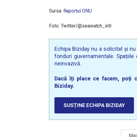
Sursa:
Raportul ONU
Foto: Twitter/@seawatch_intl
Echipa Biziday nu a solicitat și n
fonduri guvernamentale. Spațiile d
neinvazivă.
Dacă îți place ce facem, poți c
Biziday.
SUSȚINE ECHIPA BIZIDAY
Mai 