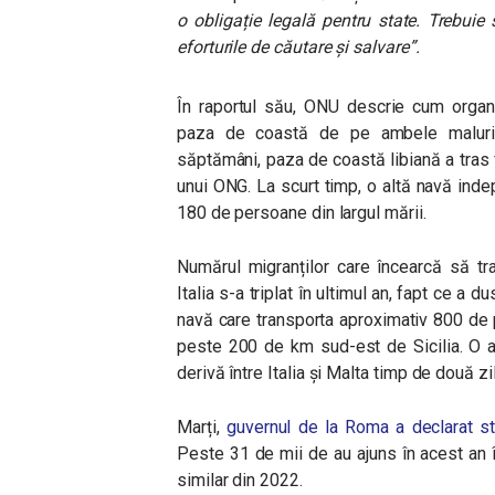
o obligație legală pentru state. Trebui
eforturile de căutare și salvare
”.
În raportul său, ONU descrie cum organi
paza de coastă de pe ambele maluri
săptămâni, paza de coastă libiană a tras 
unui ONG. La scurt timp, o altă navă indep
180 de persoane din largul mării.
Numărul migranților care încearcă să t
Italia s-a triplat în ultimul an, fapt ce a 
navă care transporta aproximativ 800 de p
peste 200 de km sud-est de Sicilia. O a
derivă între Italia și Malta timp de două zi
Marți,
guvernul de la Roma a declarat s
Peste 31 de mii de au ajuns în acest an în 
similar din 2022.