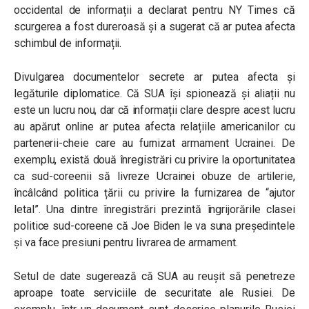
occidental de informații a declarat pentru NY Times că
scurgerea a fost dureroasă și a sugerat că ar putea afecta
schimbul de informații.
Divulgarea documentelor secrete ar putea afecta și
legăturile diplomatice. Că SUA își spionează și aliații nu
este un lucru nou, dar că informații clare despre acest lucru
au apărut online ar putea afecta relațiile americanilor cu
partenerii-cheie care au furnizat armament Ucrainei. De
exemplu, există două înregistrări cu privire la oportunitatea
ca sud-coreenii să livreze Ucrainei obuze de artilerie,
încâlcând politica țării cu privire la furnizarea de “ajutor
letal”. Una dintre înregistrări prezintă îngrijorările clasei
politice sud-coreene că Joe Biden le va suna președintele
și va face presiuni pentru livrarea de armament.
Setul de date sugerează că SUA au reușit să penetreze
aproape toate serviciile de securitate ale Rusiei. De