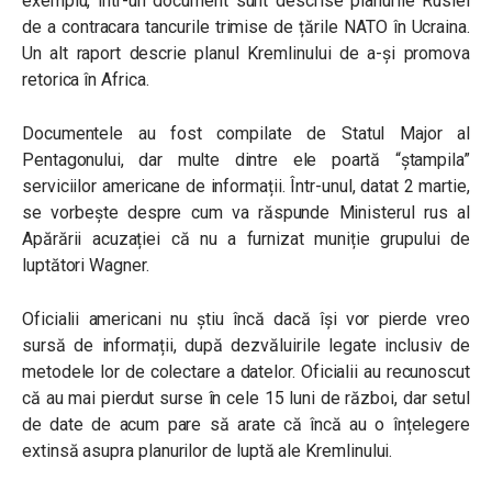
exemplu, într-un document sunt descrise planurile Rusiei
de a contracara tancurile trimise de țările NATO în Ucraina.
Un alt raport descrie planul Kremlinului de a-și promova
retorica în Africa.
Documentele au fost compilate de Statul Major al
Pentagonului, dar multe dintre ele poartă “ștampila”
serviciilor americane de informații. Într-unul, datat 2 martie,
se vorbește despre cum va răspunde Ministerul rus al
Apărării acuzației că nu a furnizat muniție grupului de
luptători Wagner.
Oficialii americani nu știu încă dacă își vor pierde vreo
sursă de informații, după dezvăluirile legate inclusiv de
metodele lor de colectare a datelor. Oficialii au recunoscut
că au mai pierdut surse în cele 15 luni de război, dar setul
de date de acum pare să arate că încă au o înțelegere
extinsă asupra planurilor de luptă ale Kremlinului.