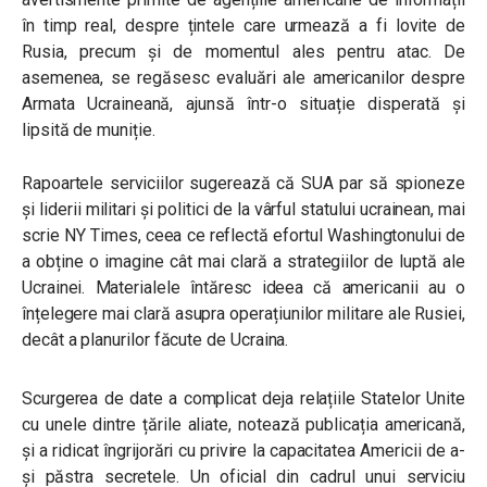
în timp real, despre țintele care urmează a fi lovite de
Rusia, precum și de momentul ales pentru atac. De
asemenea, se regăsesc evaluări ale americanilor despre
Armata Ucraineană, ajunsă într-o situație disperată și
lipsită de muniție.
Rapoartele serviciilor sugerează că SUA par să spioneze
și liderii militari și politici de la vârful statului ucrainean, mai
scrie NY Times, ceea ce reflectă efortul Washingtonului de
a obține o imagine cât mai clară a strategiilor de luptă ale
Ucrainei. Materialele întăresc ideea că americanii au o
înțelegere mai clară asupra operațiunilor militare ale Rusiei,
decât a planurilor făcute de Ucraina.
Scurgerea de date a complicat deja relațiile Statelor Unite
cu unele dintre țările aliate, notează publicația americană,
și a ridicat îngrijorări cu privire la capacitatea Americii de a-
și păstra secretele. Un oficial din cadrul unui serviciu