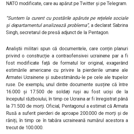
NATO modificate, care au apărut pe Twitter și pe Telegram.
“Suntem la curent cu postările apărute pe rețelele sociale
și departamentul analizează problema”
, a declarat Sabrina
Singh, secretarul de presă adjunct de la Pentagon.
Analiștii militari spun că documentele, care conțin planuri
privind o construcție a contraofensivei ucrainene par a fi
fost modificate față de formatul lor original, exagerând
estimările americane cu privire la pierderile umane ale
Armatei Ucrainene și subestimându-le pe cele ale trupelor
ruse. De exemplu, unul dintre documente susține că între
16.000 și 17.500 de soldați ruși au fost uciși de la
începutul războiului, în timp ce Ucraina ar fi înregistrat până
la 71.500 de morți. Oficial, Pentagonul a estimat că Armata
Rusă a suferit pierderi de aproape 200.000 de morți și de
răniți, în timp ce în tabăra ucraineană numărul acestora a
trecut de 100.000.