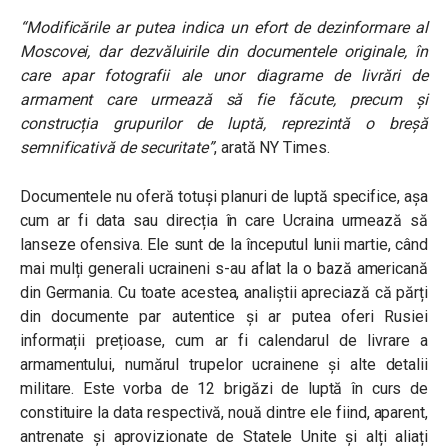
“Modificările ar putea indica un efort de dezinformare al
Moscovei, dar dezvăluirile din documentele originale, în
care apar fotografii ale unor diagrame de livrări de
armament care urmează să fie făcute, precum și
construcția grupurilor de luptă, reprezintă o breșă
semnificativă de securitate”
, arată NY Times.
Documentele nu oferă totuși planuri de luptă specifice, așa
cum ar fi data sau direcția în care Ucraina urmează să
lanseze ofensiva. Ele sunt de la începutul lunii martie, când
mai mulți generali ucraineni s-au aflat la o bază americană
din Germania. Cu toate acestea, analiștii apreciază că părți
din documente par autentice și ar putea oferi Rusiei
informații prețioase, cum ar fi calendarul de livrare a
armamentului, numărul trupelor ucrainene și alte detalii
militare. Este vorba de 12 brigăzi de luptă în curs de
constituire la data respectivă, nouă dintre ele fiind, aparent,
antrenate și aprovizionate de Statele Unite și alți aliați