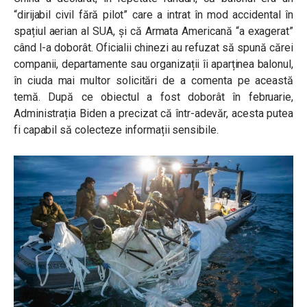
“dirijabil civil fără pilot” care a intrat în mod accidental în
spațiul aerian al SUA, și că Armata Americană “a exagerat”
când l-a doborât. Oficialii chinezi au refuzat să spună cărei
companii, departamente sau organizații îi aparținea balonul,
în ciuda mai multor solicitări de a comenta pe această
temă. După ce obiectul a fost doborât în februarie,
Administrația Biden a precizat că într-adevăr, acesta putea
fi capabil să colecteze informații sensibile.