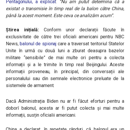
Pentagonului, a explicat
:
“Nu am putut determina că a
existat o transmisie în timp real de la balon către China,
până la acest moment. Este ceva ce analizăm acum”.
Știrea inițială:
Conform unor declarații făcute în
exclusivitate de către trei oficiali americani pentru NBC
News,
balonul de spionaj
care a traversat teritoriul Statelor
Unite în urmă cu două luni a zburat deasupra bazelor
militare “sensibile” de mai multe ori pentru a colecta
informații și a le trimite în timp real Beijingului. Aceste
informații proveneau, în principal, din conversații ale
personalului sau din semnale electronice preluate de la
sistemele de armament.
Dacă Administrația Biden nu ar fi făcut eforturi pentru a
doborî balonul, acesta ar fi putut colecta și mai multe
informații, susțin oficialii americani.
China a declarat, în repetate rânduri, că balonul era un