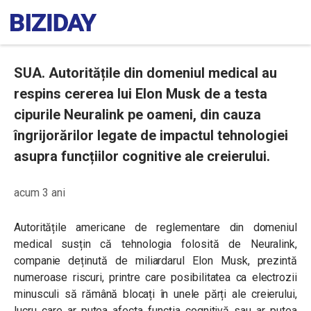
SUA. Autoritățile din domeniul medical au
respins cererea lui Elon Musk de a testa
cipurile Neuralink pe oameni, din cauza
îngrijorărilor legate de impactul tehnologiei
asupra funcțiilor cognitive ale creierului.
acum 3 ani
Autoritățile americane de reglementare din domeniul
medical susțin că tehnologia folosită de Neuralink,
companie deținută de miliardarul Elon Musk, prezintă
numeroase riscuri, printre care posibilitatea ca electrozii
minusculi să rămână blocați în unele părți ale creierului,
lucru care ar putea afecta funcția cognitivă sau ar putea