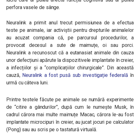
perfora vasele de sânge.
Neuralink a primit anul trecut permisiunea de a efectua
teste pe animale, iar activiștii pentru drepturile animalelor
au acuzat compania că, pe parcursul procedurilor, a
provocat decesul a sute de maimuțe, oi sau porci.
Neuralink a recunoscut că a eutanasiat animale din cauza
unor defecțiuni apărute la dispozitivele implantate în creier,
a infecțiilor și a “complicațiilor chirurgicale”. Din această
cauză,
Neuralink a fost pusă sub investigație federală
în
urmă cu câteva luni.
Printre testele făcute pe animale se numără experimente
de “citire a gândurilor”, după cum le numește Musk, în
cadrul cărora mai multe maimuțe Macac, cărora le-au fost
implantate microcipuri în creier, au jucat jocuri pe calculator
(Pong) sau au scris pe o tastatură virtuală.