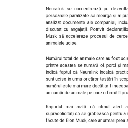
Neuralink se concentrează pe dezvoltar
persoanele paralizate să meargă și ar put
analizat documente ale companiei, inclusi
discutat cu angajații. Potrivit declarați
Musk să accelereze procesul de cercet
animalele ucise.
Numărul total de animale care au fost uci
printre acestea se numără oi, porci și 
indică faptul că Neuralink încalcă pract
sunt ucise în urma oricăror testări în scop
numărul este mai mare decât ar fi necesa
un număr de animale pe care o firmă îl poa
Raportul mai arată că ritmul alert a 
suprasolicitați să se grăbească pentru a 
făcute de Elon Musk, care ar urmări prea s