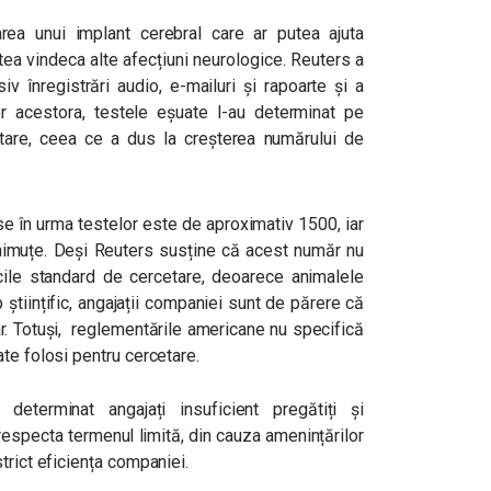
ea unui implant cerebral care ar putea ajuta
ea vindeca alte afecțiuni neurologice. Reuters a
v înregistrări audio, e-mailuri și rapoarte și a
ilor acestora, testele eșuate l-au determinat pe
are, ceea ce a dus la creșterea numărului de
se în urma testelor este de aproximativ 1500, iar
maimuțe. Deși Reuters susține că acest număr nu
icile standard de cercetare, deoarece animalele
 științific, angajații companiei sunt de părere că
r. Totuși, reglementările americane nu specifică
te folosi pentru cercetare.
determinat angajați insuficient pregătiți și
respecta termenul limită, din cauza amenințărilor
trict eficiența companiei.