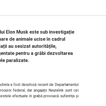
ui Elon Musk este sub investigație
are de animale ucise în cadrul
ații au sesizat autoritățile,
gentate pentru a grăbi dezvoltarea
le paralizate.
 ancheta a fost deschisă recent de Departamentul
procuror federal, dar angajații Neuralink sunt cei
testele efectuate în grabă provoacă suferința și