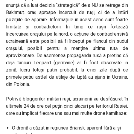
anunță că a luat decizia “strategică” de a NU se retrage din
Bakhmut, oraș aproape încercuit de ruși, ci de a întări
pozițiile de apărare. Informațiile în acest sens sunt foarte
limitate și contradictorii. În timp ce rușii forțează
încercuirea orașului pe la nord, o acțiune de contraofensivă
ucraineană este posibil să fi început pe flancul din sudul
orașului, posibil pentru a menține ultima rută de
aprovizionare. De asemenea propaganda rusă a pretins că
deja tancuri Leopard (germane) ar fi fost observate în
zonă, lucru totuși puțin probabil, la cinci zile după ce
primele patru astfel de utilaje de luptă au ajuns în Ucraina,
din Polonia.
Potrivit bloggerilor militari ruși, ucrainenii au desfășurat în
ultimele 24 de ore cel puțin cinci atacuri pe teritoriul Rusiei,
care au implicat fiecare una sau mai multe drone kamikaze:
O dronă a căzut în regiunea Briansk, aparent fără a-și