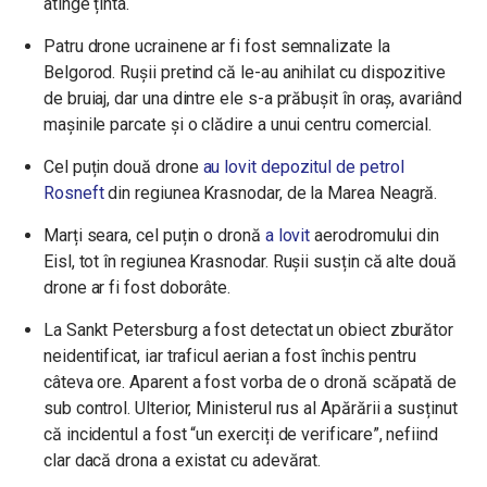
atinge ținta.
Patru drone ucrainene ar fi fost semnalizate la
Belgorod. Rușii pretind că le-au anihilat cu dispozitive
de bruiaj, dar una dintre ele s-a prăbușit în oraș, avariând
mașinile parcate și o clădire a unui centru comercial.
Cel puțin două drone
au lovit depozitul de petrol
Rosneft
din regiunea Krasnodar, de la Marea Neagră.
Marți seara, cel puțin o dronă
a lovit
aerodromului din
Eisl, tot în regiunea Krasnodar. Rușii susțin că alte două
drone ar fi fost doborâte.
La Sankt Petersburg a fost detectat un obiect zburător
neidentificat, iar traficul aerian a fost închis pentru
câteva ore. Aparent a fost vorba de o dronă scăpată de
sub control. Ulterior, Ministerul rus al Apărării a susținut
că incidentul a fost “un exerciți de verificare”, nefiind
clar dacă drona a existat cu adevărat.