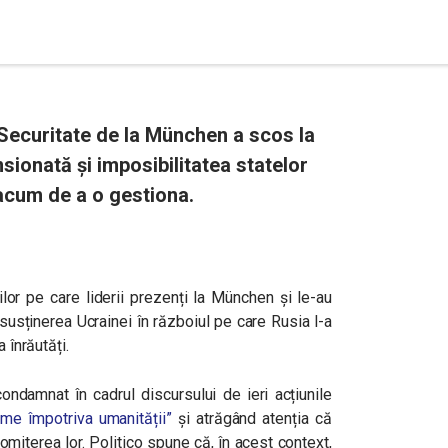
 Securitate de la München a scos la
nsionată și imposibilitatea statelor
 acum de a o gestiona.
rilor pe care liderii prezenți la München și le-au
susținerea Ucrainei în războiul pe care Rusia l-a
 înrăutăți.
ndamnat în cadrul discursului de ieri acțiunile
me împotriva umanității”
și atrăgând atenția că
omiterea lor. Politico spune că, în acest context,