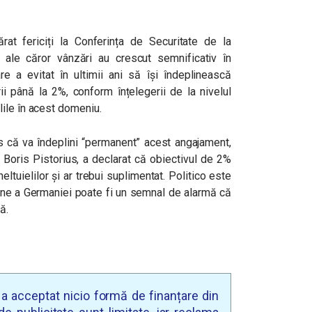
rat fericiți la Conferința de Securitate de la
ale căror vânzări au crescut semnificativ în
e a evitat în ultimii ani să își îndeplinească
i până la 2%, conform înțelegerii de la nivelul
lile în acest domeniu.
is că va îndeplini “permanent” acest angajament,
, Boris Pistorius, a declarat că obiectivul de 2%
ltuielilor și ar trebui suplimentat. Politico este
ine a Germaniei poate fi un semnal de alarmă că
ă.
u a acceptat nicio formă de finanțare din