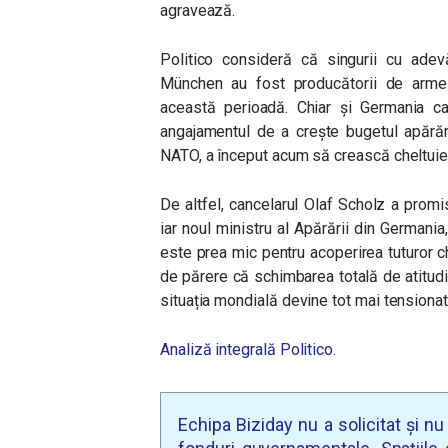
agravează.
Politico consideră că singurii cu adevă
München au fost producătorii de arme 
această perioadă. Chiar și Germania car
angajamentul de a crește bugetul apărări
NATO, a început acum să crească cheltuie
De altfel, cancelarul Olaf Scholz a prom
iar noul ministru al Apărării din Germania
este prea mic pentru acoperirea tuturor che
de părere că schimbarea totală de atitud
situația mondială devine tot mai tensionat
Analiză integrală Politico.
Echipa Biziday nu a solicitat și n