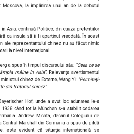
t Moscova, la împlinirea unui an de la debutul
în Asia, continuă Politico, din cauza pretențiilor
ră ca insula să îi fi aparținut vreodată. În acest
en ale reprezentantului chinez nu au făcut nimic
ari la nivel internațional.
erg a spus în timpul discursului său:
“Ceea ce se
tâmpla mâine în Asia”
. Relevanța avertismentul
 ministrul chinez de Externe, Wang Yi:
“Permiteți-
 din teritoriul chinez”
.
 Bayerischer Hof, unde a avut loc adunarea le-a
l 1938 când tot la München s-a stabilit cedarea
rmania. Andrew Michta, decanul Colegiului de
 la Centrul Marshall din Germania a spus de pildă
e, este evident că situația internațională se