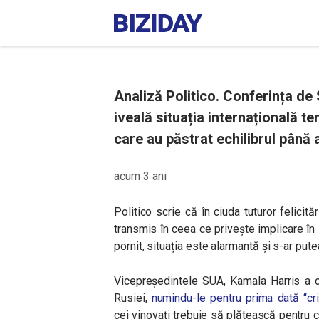
Analiză Politico. Conferința de
iveală situația internațională te
care au păstrat echilibrul până
acum 3 ani
Politico scrie că în ciuda tuturor felicită
transmis în ceea ce privește implicare în 
pornit, situația este alarmantă și s-ar putea
Vicepreședintele SUA, Kamala Harris a co
Rusiei,
numindu-le pentru prima dată “cri
cei vinovați trebuie să plătească pentru c