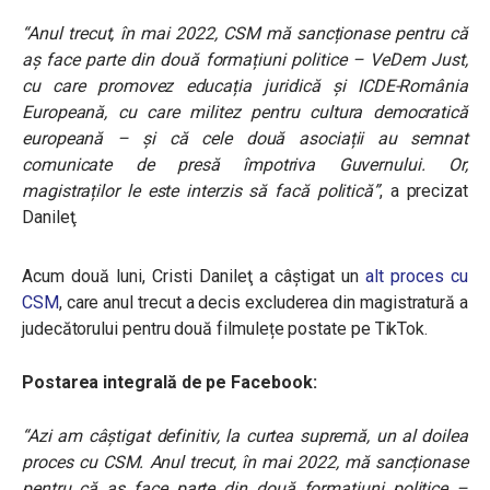
“Anul trecut, în mai 2022, CSM mă sancționase pentru că
aș face parte din două formațiuni politice – VeDem Just,
cu care promovez educația juridică și ICDE-România
Europeană, cu care militez pentru cultura democratică
europeană – și că cele două asociații au semnat
comunicate de presă împotriva Guvernului. Or,
magistraților le este interzis să facă politică”
, a precizat
Danileţ.
Acum două luni, Cristi Danileţ a câştigat un
alt proces cu
CSM
, care anul trecut a decis excluderea din magistratură a
judecătorului pentru două filmulețe postate pe TikTok.
Postarea integrală de pe Facebook:
“Azi am câștigat definitiv, la curtea supremă, un al doilea
proces cu CSM. Anul trecut, în mai 2022, mă sancționase
pentru că aș face parte din două formațiuni politice –