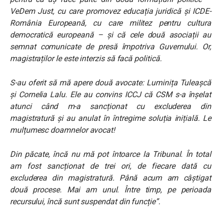
VeDem Just, cu care promovez educația juridică și ICDE-
România Europeană, cu care militez pentru cultura
democratică europeană – și că cele două asociații au
semnat comunicate de presă împotriva Guvernului. Or,
magistraților le este interzis să facă politică.
S-au oferit să mă apere două avocate: Luminița Tuleașcă
și Cornelia Lalu. Ele au convins ICCJ că CSM s-a înșelat
atunci când m-a sancționat cu excluderea din
magistratură și au anulat în întregime soluția inițială. Le
mulțumesc doamnelor avocat!
Din păcate, încă nu mă pot întoarce la Tribunal. În total
am fost sancționat de trei ori, de fiecare dată cu
excluderea din magistratură. Până acum am câștigat
două procese. Mai am unul. Între timp, pe perioada
recursului, încă sunt suspendat din funcție”.