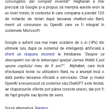
convingător, dar complet inventat”
.
Raghavan a mai
precizat că Google și-a propus să mențină aceste erori la
un nivel minim, în contextul în care compania a pierdut 120
de miliarde de dolari după lansarea chatbot-ului Bard,
menit să concureze cu OpenAI care va fi integrat în
sistemele Microsoft.
Google a suferit cea mai mare scădere de o zi (-8%) din
ultimele luni, după ce sistemul de inteligență artificială
a
oferit un răspuns incorect
la întrebarea
“Despre ce
descoperiri noi de la telescopul spațial James Webb îi pot
spune copilului meu de 9 ani?”.
Alphabet, care încă
efectuează teste cu utilizatorii Bard, nu a anunțat încă o
dată pentru lansarea oficială a serviciului. Chiar și rivalul
OpenAI a recunoscut că sistemul său ChatGPT este limitat,
iar răspunsurile oferite pot părea corecte uneori, dar pot fi
de fapt greșite sau lipsite de sens.
Sursă alternativă:
Reuters