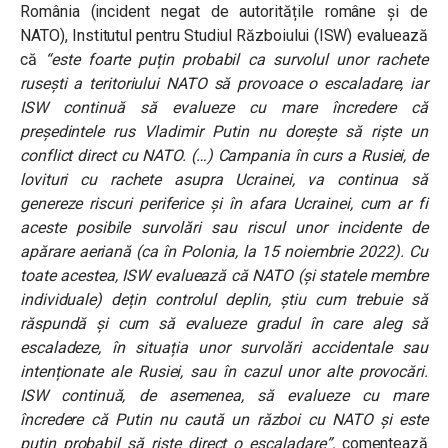
România (incident negat de autoritățile române și de
NATO), Institutul pentru Studiul Războiului (ISW) evaluează
că
“este foarte puțin probabil ca survolul unor rachete
rusești a teritoriului NATO să provoace o escaladare, iar
ISW continuă să evalueze cu mare încredere că
președintele rus Vladimir Putin nu dorește să riște un
conflict direct cu NATO. (…)
Campania în curs a Rusiei, de
lovituri cu rachete asupra Ucrainei, va continua să
genereze riscuri periferice și în afara Ucrainei, cum ar fi
aceste posibile survolări sau riscul unor incidente de
apărare aeriană (ca în Polonia, la 15 noiembrie 2022). Cu
toate acestea, ISW evaluează că NATO (și statele membre
individuale) dețin controlul deplin, știu cum trebuie să
răspundă și cum să evalueze gradul în care aleg să
escaladeze, în situația unor survolări accidentale sau
intenționate ale Rusiei, sau în cazul unor alte provocări.
ISW continuă, de asemenea, să evalueze cu mare
încredere că Putin nu caută un război cu NATO și este
puțin probabil să riște direct o escaladare”,
comentează