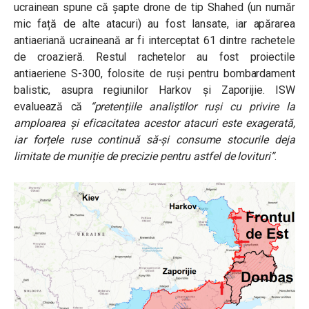
ucrainean spune că șapte drone de tip Shahed (un număr
mic față de alte atacuri) au fost lansate, iar apărarea
antiaeriană ucraineană ar fi interceptat 61 dintre rachetele
de croazieră. Restul rachetelor au fost proiectile
antiaeriene S-300, folosite de ruși pentru bombardament
balistic, asupra regiunilor Harkov și Zaporijie. ISW
evaluează că
“pretențiile analiștilor ruși cu privire la
amploarea și eficacitatea acestor atacuri este exagerată,
iar forțele ruse continuă să-și consume stocurile deja
limitate de muniție de precizie pentru astfel de lovituri”
.