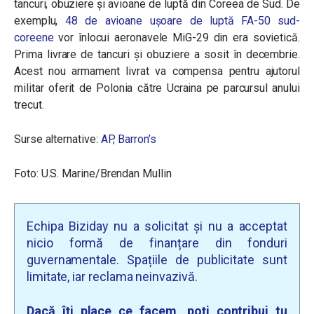
tancuri, obuziere și avioane de luptă din Coreea de Sud. De
exemplu,
48 de avioane ușoare de luptă FA-50 sud-
coreene
vor înlocui aeronavele MiG-29 din era sovietică.
Prima livrare de tancuri și obuziere a sosit în decembrie.
Acest nou armament livrat va compensa pentru ajutorul
militar oferit de Polonia către Ucraina pe parcursul anului
trecut.
Surse alternative:
AP,
Barron’s
Foto:
U.S. Marine/Brendan Mullin
Echipa Biziday nu a solicitat și nu a acceptat
nicio formă de finanțare din fonduri
guvernamentale. Spațiile de publicitate sunt
limitate, iar reclama neinvazivă.
Dacă îți place ce facem, poți contribui tu