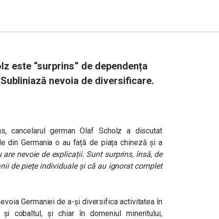
lz este “surprins” de dependența
ubliniază nevoia de diversificare.
cus, cancelarul german Olaf Scholz a discutat
 din Germania o au față de piața chineză și a
are nevoie de explicații. Sunt surprins, însă, de
i de piețe individuale și că au ignorat complet
evoia Germaniei de a-și diversifica activitatea în
 și cobaltul, și chiar în domeniul mineritului,