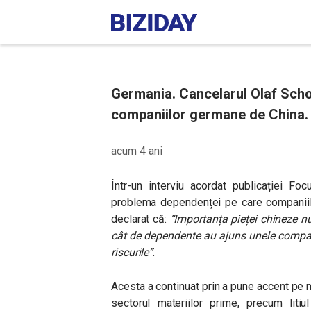
Germania. Cancelarul Olaf Scho
companiilor germane de China. S
acum 4 ani
Într-un interviu acordat publicației Fo
problema dependenței pe care companiile
declarat că:
“Importanța pieței chineze nu 
cât de dependente au ajuns unele compani
riscurile”
.
Acesta a continuat prin a pune accent pe n
sectorul materiilor prime, precum litiul