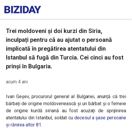
Trei moldoveni și doi kurzi din Siria,
inculpați pentru că au ajutat o persoană
implicată în pregătirea atentatului din
Istanbul să fugă din Turcia. Cei cinci au fost
prinși în Bulgaria.
acum 4 ani
Ivan Geșev, procurorul general al Bulgariei, anunță că trei
bărbați de origine moldovenească și un bărbat și o femeie
de origine kurdă siriană au fost acuzați de sprijinirea
atentatului din Istanbul, soldat cu
decesul a șase persoane
și rănirea altor 81
.